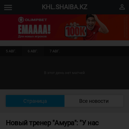
menu
perm_identity
KHL.SHAIBA.KZ
5 АВГ.
6 АВГ.
7 АВГ.
В этот день нет матчей
Страница
Все новости
Новый тренер "Амура": "У нас