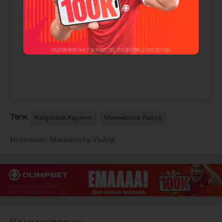
Теги:
Капризов Кирилл
Миннесота Уайлд
Источник:
Миннесота Уайлд