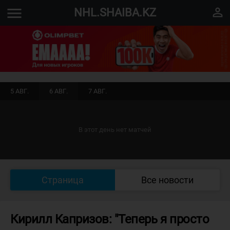
menu
perm_identity
NHL.SHAIBA.KZ
5 АВГ.
6 АВГ.
7 АВГ.
В этот день нет матчей
Страница
Все новости
Кирилл Капризов: "Теперь я просто