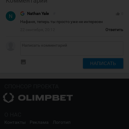
Комментарии
Nathan Yale
#
thumb_up
0
Нафаня, теперь ты просто уже не интересен
22 сентября, 20:12
Ответить
insert_photo
НАПИСАТЬ
СПОНСОР ПРОЕКТА
О НАС
Контакты
Реклама
Логотип