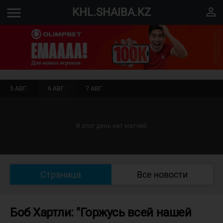
menu
perm_identity
KHL.SHAIBA.KZ
5 АВГ.
6 АВГ.
7 АВГ.
В этот день нет матчей
Страница
Все новости
Боб Хартли: "Горжусь всей нашей