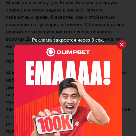
Мы искали замену для Клима Костина в первую
тройку, и я хотел видеть в звене с Найтом
габаритных краёв. Я доволен, как с этой ролью
справляются Цегларик и Телегин. С большой долей
вероятности следующий матч снова начнёт в
воротах Демченко. Я придерживаюсь правила, что
Реклама закроется через
8
сек.
если всё работает нормально, то не нужно это
ломать. Василий в полной боевой готовности, и он
приносит пользу команде.
Мне нравится "химия" в звеньях, которую мы сейчас
наблюдаем. Но в то же время мы без проблем
двигаем игроков внутри состава. У Брюквина
выдалось не очень удачное начало сезона, но
чемпионат длинный. Для меня главное - это
самоотдача ребят. Шевченко угодил в запас? Дело не
в том, кем мы довольны или нет. Мы принимаем
решения исходя из того, насколько это принесёт
пользу команде. Ситуации бывают разные, сезон