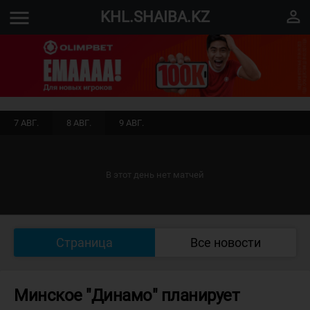
menu
perm_identity
KHL.SHAIBA.KZ
7 АВГ.
8 АВГ.
9 АВГ.
В этот день нет матчей
Страница
Все новости
Минское "Динамо" планирует