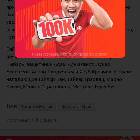
придаст нам больше уверенности в себе. Нам нужно
будет продолжать работать над нашим составом,
увеличивать глубину и силу состава. То, что мы
сейчас хотим сделать, - это выиграть Кубок Гагарина,
- отметил Вудкрофт.
Сейчас в составе минского "Динамо" выступает
десять легионеров - словацкий вратарь Патрик
Рыбарь, защитники Адам Альмквист, Лукас
Бенгтссон, Антон Линдхольм и Якуб Крейчик, а также
нападающие Тэйлор Бэк, Тайлер Граовац, Марио
Кемпе, Мальте Стремвалль, Маттиас Теденбю.
Теги:
Динамо Минск
Вудкрофт Крэйг
Источник:
Allhockey.ru