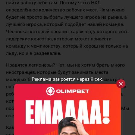
найти работу себе там. Потому что в НХЛ
определённое количество рабочих мест. Нам нужно
будет не просто выбрать лучшего игрока на рынке, а
лучшего игрока, который подойдёт нашей команде.
Человека, который проявит характер, у которого есть
лидерские качества, который может привести
команду к чемпионству, который хорош не только на
льду, но и в раздевалке.
Нравятся легионеры? Нет, мы не хотим брать много
иностранцев, которые будут занимать места
Реклама закроется через
9
сек.
молодых белорусских игроков. Если мы посмотрим
на прошлый сезон, то у нас было много талантливых
ребят, в которых мы верили и давали возможность,
которые росли как игроки. Сейчас, если вы
посмотрите, то они перешли в свои команды НХЛ. Мы
очень рады за них.
Какая программа-максимум? Большим шагом
вперёд будет выиграть раунд в плей-офф. Это