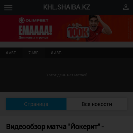
menu
perm_identity
KHL.SHAIBA.KZ
6 АВГ.
7 АВГ.
8 АВГ.
В этот день нет матчей
Страница
Все новости
Видеообзор матча "Йокерит" -