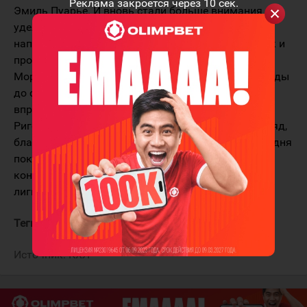
Реклама закроется через
10
сек.
Эмиль Пуарье. И вновь стали больше внимания
уделять обороне. Маттссон уверенно двигался в
направлении первого "сухого" матча в КХЛ, но, как и
против "Торпедо", его планы были нарушены. Джо
Морроу сократил счёт, а за две с половиной секунды
до сирены отличился Никита Михайлис. Что,
впрочем, так и не помогло "Барысу" взять очки в
Риге. "Динамовцы" одержали вторую победу подряд,
благодаря чему по крайней мере до завтрашнего дня
покинули последнюю строчку Западной
конференции", - говорится на официальном сайте
лиги.
Теги:
Динамо Рига
Барыс
Источник:
КХЛ