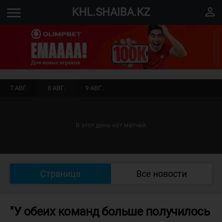
menu
perm_identity
KHL.SHAIBA.KZ
7 АВГ.
8 АВГ.
9 АВГ.
В этот день нет матчей
Страница
Все новости
"У обеих команд больше получилось