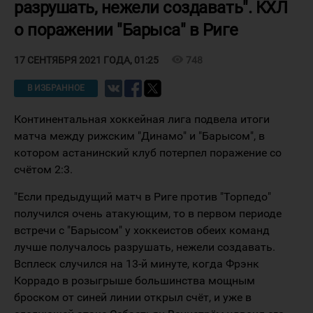
разрушать, нежели создавать". КХЛ
о поражении "Барыса" в Риге
visibility
748
17 СЕНТЯБРЯ 2021 ГОДА, 01:25
В ИЗБРАННОЕ
Континентальная хоккейная лига подвела итоги
матча между рижским "Динамо" и "Барысом", в
котором астанинский клуб потерпел поражение со
счётом 2:3.
"Если предыдущий матч в Риге против "Торпедо"
получился очень атакующим, то в первом периоде
встречи с "Барысом" у хоккеистов обеих команд
лучше получалось разрушать, нежели создавать.
Всплеск случился на 13-й минуте, когда Фрэнк
Коррадо в розыгрыше большинства мощным
броском от синей линии открыл счёт, и уже в