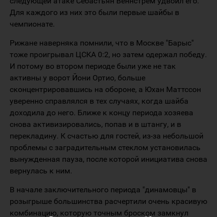
следующей атаке Себастьян Веннстрём удвоил его.
Для каждого из них это были первые шайбы в
чемпионате.
Рижане наверняка помнили, что в Москве "Барыс"
тоже проигрывал ЦСКА 0:2, но затем одержал победу.
И потому во втором периоде были уже не так
активны у ворот Йони Ортио, больше
сконцентрировавшись на обороне, а Юхан Маттссон
уверенно справлялся в тех случаях, когда шайба
доходила до него. Ближе к концу периода хозяева
снова активизировались, попав и в штангу, и в
перекладину. К счастью для гостей, из-за небольшой
проблемы с заградительным стеклом установилась
вынужденная пауза, после которой инициатива снова
вернулась к ним.
В начале заключительного периода "динамовцы" в
розыгрыше большинства расчертили очень красивую
комбинацию, которую точным броском замкнул