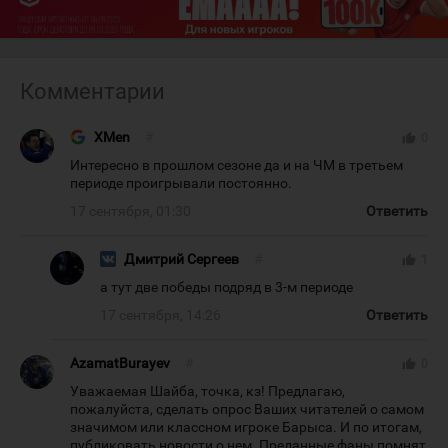
Комментарии
XMen
#
thumb_up
0
Интересно в прошлом сезоне да и на ЧМ в третьем
периоде проигрывали постоянно.
17 сентября, 01:30
Ответить
Дмитрий Сергеев
#
thumb_up
1
а тут две победы подряд в 3-м периоде
17 сентября, 14:26
Ответить
AzamatBurayev
#
thumb_up
0
Уважаемая Шайба, точка, кз! Предлагаю,
пожалуйста, сделать опрос Ваших читателей о самом
значимом или классном игроке Барыса. И по итогам,
публиковать новости о нем. Преданные фаны помнят