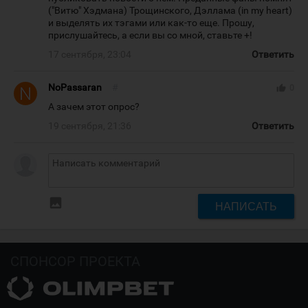
("Витю" Хэдмана) Трощинского, Дэллама (in my heart)
и выделять их тэгами или как-то еще. Прошу,
прислушайтесь, а если вы со мной, ставьте +!
17 сентября, 23:04
Ответить
NoPassaran
#
thumb_up
0
А зачем этот опрос?
19 сентября, 21:36
Ответить
insert_photo
НАПИСАТЬ
СПОНСОР ПРОЕКТА