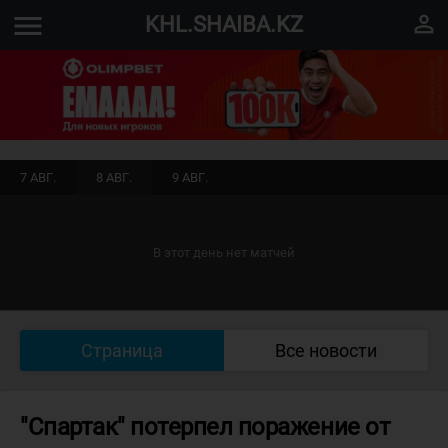
menu
perm_identity
KHL.SHAIBA.KZ
7 АВГ.
8 АВГ.
9 АВГ.
В этот день нет матчей
Страница
Все новости
"Спартак" потерпел поражение от