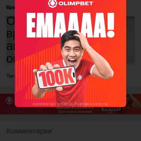
Вратари:
Данск - Федотов
Теги:
Спартак
ЦСКА
Комментарии