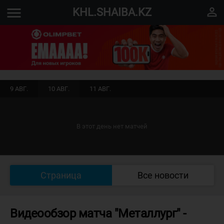
menu
perm_identity
KHL.SHAIBA.KZ
9 АВГ.
10 АВГ.
11 АВГ.
В этот день нет матчей
Страница
Все новости
Видеообзор матча "Металлург" -