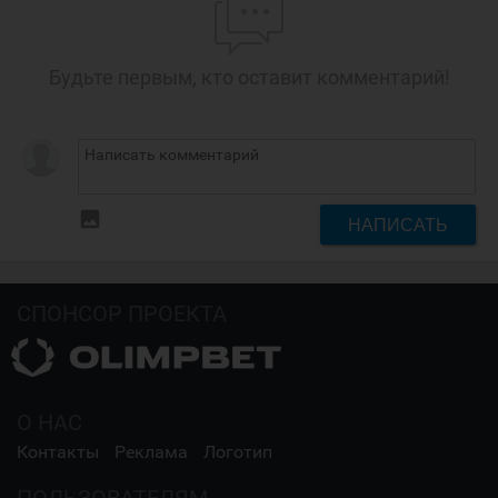
Будьте первым, кто оставит комментарий!
insert_photo
НАПИСАТЬ
СПОНСОР ПРОЕКТА
О НАС
Контакты
Реклама
Логотип