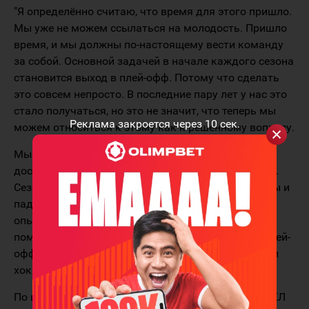
"Я определённо считаю, что время для этого пришло.
Мы уже не можем ссылаться на молодость. Пришло
время, и мы должны по-настоящему вести команду
за собой. Основной задачей в начале каждого сезона
становится выход в плей-офф. Потому что сделать
это совсем непросто. В последние пару лет у нас это
стало получаться, но это не значит, что теперь мы
Реклама закроется через
10
сек.
можем относиться к этому как к решенному вопросу.
Мы по-прежнему должны всё внимание уделить
достижению этой цели, а затем двигаться дальше.
Сезон длинный, будут победы и поражения, взлёты и
падения, но мы стали взрослее, а команда чуть
опытнее. Это позволит нам держаться увереннее,
поможет в решении главной задачи - попасть в плей-
офф, а там может случиться что угодно", - отметил
хоккеист.
По итогам минувшего регулярного чемпионата НХЛ