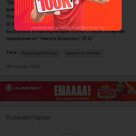
"Эдмонтон" занял второе место в Северном
дивизионе, но в первом раунде розыгрыша Кубка
Стэнли всухую проиграл "Виннипег Джетс" в серии
(0:4). В прошлом году "Ойлерз" так же неудачно
выступили в квалификации Кубка Стэнли, потерпев
поражение от "Чикаго Блэкхокс" (0:3).
Теги:
Макдэвид Коннор
Эдмонтон Ойлерз
Источник:
НХЛ
Комментарии