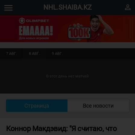
menu
perm_identity
NHL.SHAIBA.KZ
7 АВГ.
8 АВГ.
9 АВГ.
В этот день нет матчей
Страница
Все новости
Коннор Макдэвид: "Я считаю, что