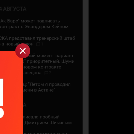
4 АВГУСТА
"Ак Барс" может подписать
контракт с Эвандером Кейном
СКА представил тренерский штаб
на новый сезон
1
На сегодняшний момент вариант
с "Сибирью" приоритетный. Шуми
Бабаев - о новом контракте
Евгения Кузнецова
2
Даррен Диц: "Летом я проводил
много времени в Астане"
3 АВГУСТА
"Лада" подписала пробный
контракт с Дмитрием Шикиным