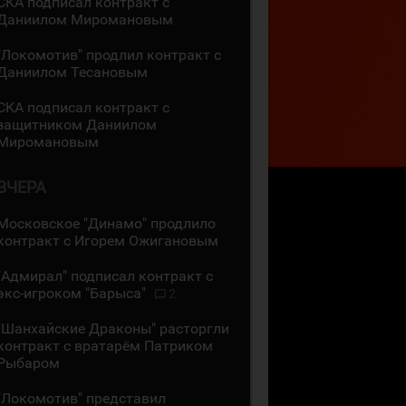
СКА подписал контракт с
Даниилом Миромановым
"Локомотив" продлил контракт с
Даниилом Тесановым
СКА подписал контракт с
защитником Даниилом
Миромановым
ВЧЕРА
Московское "Динамо" продлило
контракт с Игорем Ожигановым
"Адмирал" подписал контракт с
экс-игроком "Барыса"
2
"Шанхайские Драконы" расторгли
контракт с вратарём Патриком
Рыбаром
"Локомотив" представил