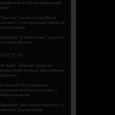
тренерский штаб на следующий
сезон
"Трактор" заключил пробный
контракт с нападающим Никитой
Сошниковым
"Адмирал" и "Металлург" сыграют
на Кубке Минска
5 АВГУСТА
"Ак Барс" обменял права на
Амира Мифтахова в "Шанхайские
Драконы"
36-летний Пётр Хохряков
подписал пробный контракт с
"Нефтехимиком"
"Адмирал" расторгнет контракт с
Никитой Сошниковым