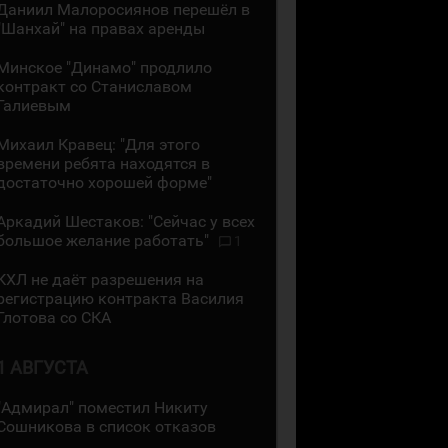
Даниил Малоросиянов перешёл в
"Шанхай" на правах аренды
Минское "Динамо" продлило
контракт со Станиславом
Галиевым
Михаил Кравец: "Для этого
времени ребята находятся в
достаточно хорошей форме"
Аркадий Шестаков: "Сейчас у всех
большое желание работать"
1
КХЛ не даёт разрешения на
регистрацию контракта Василия
Глотова со СКА
1 АВГУСТА
"Адмирал" поместил Никиту
Сошникова в список отказов