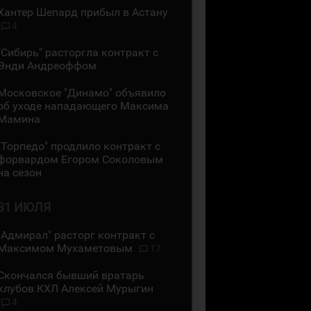
Хантер Шепард прибыл в Астану
4
"Сибирь" расторгла контракт с
Энди Андреоффом
Московское "Динамо" объявило
об уходе нападающего Максима
Мамина
"Торпедо" продлило контракт с
форвардом Егором Соколовым
на сезон
31 ИЮЛЯ
"Адмирал" расторг контракт с
Максимом Мухаметовым
17
Скончался бывший вратарь
клубов КХЛ Алексей Мурыгин
4