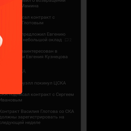
ЦСКА объявил о возвращении
Максима Мамина
СКА подписал контракт с
Василием Глотовым
"Трактор" предложил Евгению
Кузнецову небольшой оклад
2
"Трактор" заинтересован в
подписании Евгения Кузнецова
2 АВГУСТА
Мак Холлоуэлл покинул ЦСКА
СКА подписал контракт с Сергеем
Ивановым
Контракт Василия Глотова со СКА
должны зарегистрировать на
следующей неделе