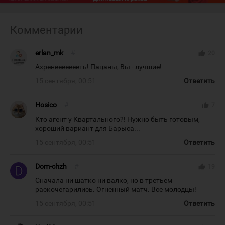
Комментарии
erlan_mk
#
thumb_up
20
Ахренеееееееть! Пацаны, Вы - лучшие!
15 сентября, 00:51
Ответить
Hosico
#
thumb_up
7
Кто агент у Квартального?! Нужно быть готовым,
хороший вариант для Барыса...
15 сентября, 00:51
Ответить
Dom-chzh
#
thumb_up
19
Сначала ни шатко ни валко, но в третьем
раскочегарились. Огненный матч. Все молодцы!
15 сентября, 00:51
Ответить