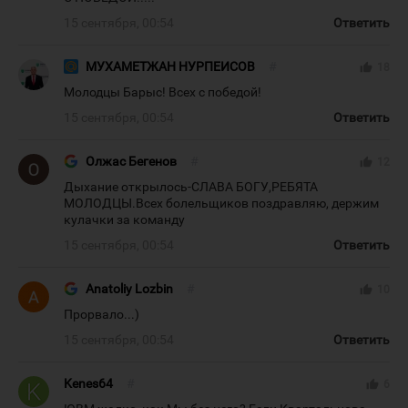
15 сентября, 00:54
Ответить
МУХАМЕТЖАН НУРПЕИСОВ
#
thumb_up
18
Молодцы Барыс! Всех с победой!
15 сентября, 00:54
Ответить
Олжас Бегенов
#
thumb_up
12
Дыхание открылось-СЛАВА БОГУ,РЕБЯТА
МОЛОДЦЫ.Всех болельщиков поздравляю, держим
кулачки за команду
15 сентября, 00:54
Ответить
Anatoliy Lozbin
#
thumb_up
10
Прорвало...)
15 сентября, 00:54
Ответить
Kenes64
#
thumb_up
6