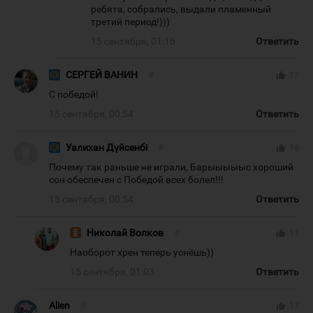
ребята, собрались, выдали пламенный
третий период!)))
15 сентября, 01:16
Ответить
СЕРГЕЙ ВАНИН
#
thumb_up
17
С победой!
15 сентября, 00:54
Ответить
Уалихан Дүйсенбі
#
thumb_up
16
Почему так раньше не играли, Барыыыыыс хороший
сон обеспечен с Победой всех болел!!!
15 сентября, 00:54
Ответить
Николай Волков
#
thumb_up
11
Наоборот хрен теперь уснёшь))
15 сентября, 01:03
Ответить
Alien
#
thumb_up
17