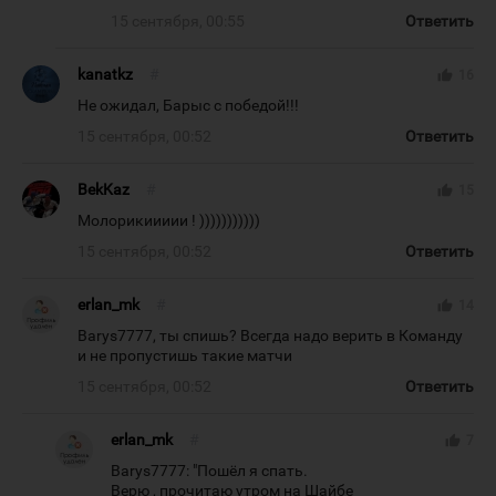
15 сентября, 00:55
Ответить
kanatkz
#
thumb_up
16
Не ожидал, Барыс с победой!!!
15 сентября, 00:52
Ответить
BekKaz
#
thumb_up
15
Молорикиииии ! )))))))))))
15 сентября, 00:52
Ответить
erlan_mk
#
thumb_up
14
Barys7777, ты спишь? Всегда надо верить в Команду
и не пропустишь такие матчи
15 сентября, 00:52
Ответить
erlan_mk
#
thumb_up
7
Barys7777: "Пошёл я спать.
Верю , прочитаю утром на Шайбе