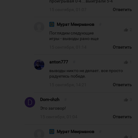
проигрывая 0-4…выиграли 5-4
15 сентября, 01:07
Ответить
Мурат Меирманов
#
thumb_up
2
Поглядим следующие
игры - выводы рано еще
15 сентября, 01:14
Ответить
anton777
#
thumb_up
1
выводы никто не делает. все просто
радуетесь победе.
15 сентября, 14:21
Ответить
Dom-chzh
#
thumb_up
3
Это заговор!
15 сентября, 01:04
Ответить
Мурат Меирманов
#
thumb_up
4