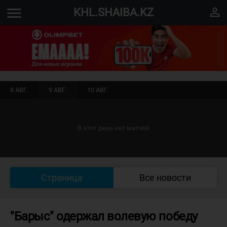
menu
perm_identity
KHL.SHAIBA.KZ
8 АВГ.
9 АВГ.
10 АВГ.
В этот день нет матчей
Страница
Все новости
"Барыс" одержал волевую победу