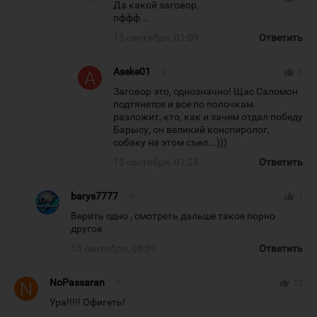
Да какой заговор,
пффф...
15 сентября, 01:09
Ответить
Aseke01
#
thumb_up
5
Заговор это, однозначно! Щас Саломон
подтянется и все по полочкам
разложит, кто, как и зачем отдал победу
Барысу, он великий конспиролог,
собаку на этом съел...)))
15 сентября, 01:28
Ответить
barys7777
#
thumb_up
1
Верить одно , смотреть дальше такое порно
другое
15 сентября, 06:59
Ответить
NoPassaran
#
thumb_up
12
Ура!!!!! Офигеть!