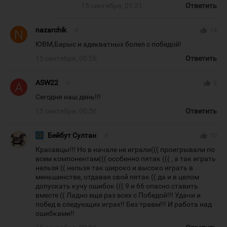
15 сентября, 01:31
Ответить
nazarchik
#
thumb_up
14
ЮВМ,Барыс и адекватных болел с победой!
15 сентября, 00:56
Ответить
ASW22
#
thumb_up
9
Сегодня наш день!!!
15 сентября, 00:56
Ответить
Бейбут Султан
#
thumb_up
10
Красавцы!!! Но в начале не играли((( проигрывали по
всем компонентам((( особенно пятак ((( , а так играть
нельзя (( нельзя так широко и высоко играть в
меньшинстве, отдавая свой пятак (( да и в целом
допускать кучу ошибок ((( 9 и 66 опасно ставить
вместе (( Ладно еще раз всех с Победой!!! Удачи и
побед в следующих играх!! Без травм!!! И работа над
ошибками!!