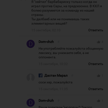
Я "хейтил" барбабариску только когда он
играл против Сары, на предсезонке. В КХЛ я
болею разумеется за команду из нашей
страны.
Ты далбаеб или не понимаешь таких
элементарных вещей?
15 сентября, 02:10
Ответить
Dom-chzh
#
thumb_up
4
Не употребляйте пожалуйста обсценную
лексику, вы унижаете себя, а не
оппонента.
15 сентября, 10:32
Ответить
Дастан Марал
#
thumb_up
1
соси хер, пожалуйста
15 сентября, 11:35
Ответить
Dom-chzh
#
thumb_up
1
Ваши родители "молодцы"! Такого