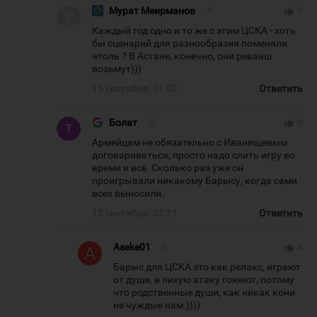
Мурат Меирманов
#
thumb_up
1
Каждый год одно и то же с этим ЦСКА - хоть
бы сценарий для разнообразия поменяли
чтоль ? В Астане, конечно, они реванш
возьмут)))
15 сентября, 01:03
Ответить
Болат
#
thumb_up
0
Армейцам не обязательно с Иванищевым
договариваться, просто надо слить игру во
время и всё. Сколько раз уже он
проигрывали никакому Барысу, когда сами
всех выносили.
15 сентября, 01:11
Ответить
Aseke01
#
thumb_up
4
Барыс для ЦСКА это как релакс, играют
от души, в лихую атаку гоняют, потому
что родственные души, как никак кони
не чуждые нам.))))