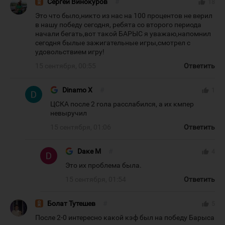
Сергей Винокуров
#
thumb_up
18
Это что было,никто из нас на 100 процентов не верил
в нашу победу сегодня, ребята со второго периода
начали бегать,вот такой БАРЫС я уважаю,напомнил
сегодня былые зажигательные игры,смотрел с
удовольствием игру!
15 сентября, 00:55
Ответить
Dinamo X
#
thumb_up
1
ЦСКА после 2 гола расслабился, а их кмпер
невыручил
15 сентября, 01:06
Ответить
Dаке М
#
thumb_up
4
Это их проблема была.
15 сентября, 01:54
Ответить
Болат Тутешев
#
thumb_up
5
После 2-0 интересно какой кэф был на победу Барыса