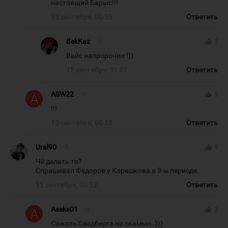
настоящий Барыс!!!
15 сентября, 00:55
Ответить
BekKaz
#
thumb_up
5
Вайс напророчил !))
15 сентября, 01:01
Ответить
ASW22
#
thumb_up
5
!!!
15 сентября, 00:55
Ответить
Ural90
#
thumb_up
5
Чё делать то?
Спрашивал Фёдоров у Корешкова в 3-м периоде.
15 сентября, 00:52
Ответить
Aseke01
#
thumb_up
8
Сажать Сведберга на скамью..)))