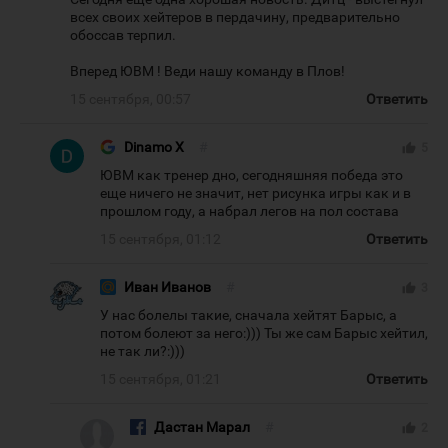
всех своих хейтеров в пердачину, предварительно
обоссав терпил.
Вперед ЮВМ ! Веди нашу команду в Плов!
15 сентября, 00:57
Ответить
Dinamo X
#
thumb_up
5
ЮВМ как тренер дно, сегодняшняя победа это
еще ничего не значит, нет рисунка игры как и в
прошлом году, а набрал легов на пол состава
15 сентября, 01:12
Ответить
Иван Иванов
#
thumb_up
3
У нас болелы такие, сначала хейтят Барыс, а
потом болеют за него:))) Ты же сам Барыс хейтил,
не так ли?:)))
15 сентября, 01:21
Ответить
Дастан Марал
#
thumb_up
2