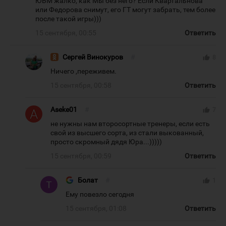
ЮВМ жалко, как Мы без него? Если Квартальнова
или Федорова снимут, его ГТ могут забрать, тем более
после такой игры)))
15 сентября, 00:55
Ответить
Сергей Винокуров
#
thumb_up
8
Ничего ,переживем.
15 сентября, 00:58
Ответить
Aseke01
#
thumb_up
7
не нужны нам второсортные тренеры, если есть
свой из высшего сорта, из стали выкованный,
просто скромный дядя Юра...)))))
15 сентября, 00:59
Ответить
Болат
#
thumb_up
1
Ему повезло сегодня
15 сентября, 01:08
Ответить