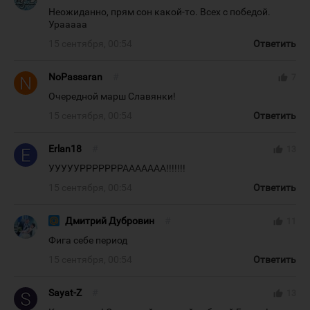
Неожиданно, прям сон какой-то. Всех с победой.
Урааааа
15 сентября, 00:54
Ответить
NoPassaran
#
thumb_up
7
Очередной марш Славянки!
15 сентября, 00:54
Ответить
Erlan18
#
thumb_up
13
УУУУУРРРРРРРААААААА!!!!!!!
15 сентября, 00:54
Ответить
Дмитрий Дубровин
#
thumb_up
11
Фига себе период
15 сентября, 00:54
Ответить
Sayat-Z
#
thumb_up
13