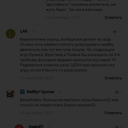
"достойного" человека воспитали, аж
жуть берет. Так им и вам надо.
15 сентября, 12:57
Ответить
LAK
#
thumb_up
11
Кирилл очень хорош, вообще все делает на льду.
Стоило хоть немного начать разыгрывать шайбу,
двигаться, как тут же голы пошли. На следующую
игру Куника, Фрэттина и Томаса бы раскидать по 3-4
тройкам, все равно видимо проснутся игр через 10.
Радоваться конечно рано, ЦСКА сам проиграл эту
игру, но хотя бы кто-то разыгрался.
15 сентября, 00:57
Ответить
Бейбут Султан
#
thumb_up
7
Baryshnikov больше не смотреть игры Барыса))) как
только он пошёл спать Барыс заиграл))
15 сентября, 00:57
Ответить
Aseke01
#
thumb_up
4