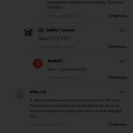
россиянин, швед или канадец. Они все -
БАРЫС!
15 сентября, 02:06
Ответить
Бейбут Султан
#
thumb_up
2
Barys777)) Т-9)))
15 сентября, 01:16
Ответить
Aseke01
#
thumb_up
2
ааа... )))) понятно)))
15 сентября, 01:17
Ответить
erlan_mk
#
thumb_up
6
А где все местные тролли и патриоты? Ну хоть
Савицкого с Асетовым то поздравьте, если не
можете черкануть пару лестных слов Команде
))))
15 сентября, 01:13
Ответить