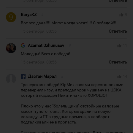
15 сентября, 00:56
Ответить
BarysKZ
#
thumb_up
9
Вот это дааа!!!! Могут когда хотят!!!! С победой!!!
15 сентября, 00:56
Ответить
Azamat Dzhunusov
#
thumb_up
11
Молодцы! Всех с победой!
15 сентября, 00:56
Ответить
Дастан Марал
#
thumb_up
14
Тренерская победа! ЮрМих своими перестановками
перевернул игру, и преподал урок чушкану из ЦСКА
который подсидел Никитина - это ХОРОШО!
Плохо что у нас "болельщики" отстойные каловые
массы тупого говна. Которые срали на новую
команду, и ГТ в трудные времена, а наоборот
подталкивали ее в пропасть.
Сегодня еще одна хорошая новость. Дитц - выстегнул