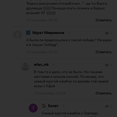
"Барыс разгромил откамбэчил..." - да ты Ванга,
дружище )))))) Почаще спать ложись и Барыс
возьмёт КГ )))))))
15 сентября, 00:56
Ответить
Мурат Меирманов
#
thumb_up
2
А были ли предпосылки к такой победе ? Не верю
я в такую "победу"..
15 сентября, 00:57
Ответить
erlan_mk
#
thumb_up
9
В том то и дело, что не было. Но такими
матчами и красив хоккей. По-моему, это
самый крутой камбэк со времён той самой
игры с Уфой
15 сентября, 01:03
Ответить
Болат
#
thumb_up
2
Самый крутой камбэк с Торпедо,