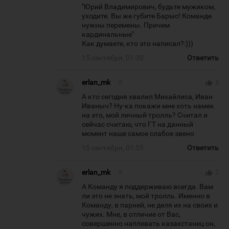
"Юрий Владимирович, будьте мужиком,
уходите. Вы же губите Барыс! Команде
нужны перемены. Причем
кардинальные"
Как думаете, кто это написал?:)))
15 сентября, 01:30
Ответить
erlan_mk
#
thumb_up
3
А кто сегодня хвалил Михайлиса, Иван
Иваныч? Ну-ка покажи мне хоть намек
на это, мой личный тролль? Считал и
сейчас считаю, что ГТ на данный
момент наше самое слабое звено
15 сентября, 01:55
Ответить
erlan_mk
#
thumb_up
7
А Команду я поддерживаю всегда. Вам
ли это не знать, мой тролль. Именно в
Команду, в парней, не деля их на своих и
чужих. Мне, в отличие от Вас,
совершенно наплевать казахстанец он,