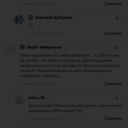
15 сентября, 00:55
Ответить
Дмитрий Дубровин
#
thumb_up
2
17
15 сентября, 00:59
Ответить
Мурат Меирманов
#
thumb_up
4
Такое ощущение, что меня обманули... У ЦСКА глаза
не горели - так легко все отдали, даже ощущения
напряженности в 3-м периоде (особенно в концовке)
не было ! Извините меня, но себя обманывать не
собираюсь - не верю...
15 сентября, 00:55
Ответить
erlan_mk
#
thumb_up
6
Договорняк? Иванищев в перерыве с деньгами в
раздевалку ЦСКА зашёл? ))))
15 сентября, 00:59
Ответить