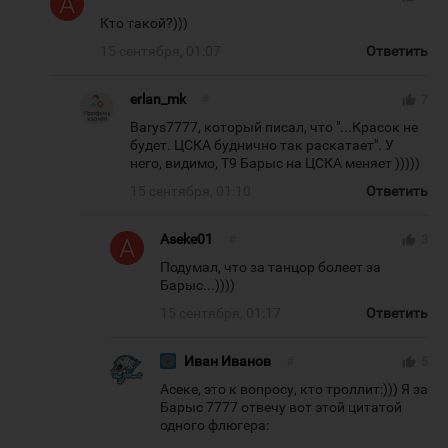
Кто такой?)))
15 сентября, 01:07
Ответить
erlan_mk
#
thumb_up
7
Barys7777, который писал, что "...Красок не
будет. ЦСКА буднично так раскатает". У
него, видимо, Т9 Барыс на ЦСКА меняет )))))
15 сентября, 01:10
Ответить
Aseke01
#
thumb_up
3
Подумал, что за танцор болеет за
Барыс...))))
15 сентября, 01:17
Ответить
Иван Иванов
#
thumb_up
5
Асеке, это к вопросу, кто троллит:))) Я за
Барыс 7777 отвечу вот этой цитатой
одного флюгера: