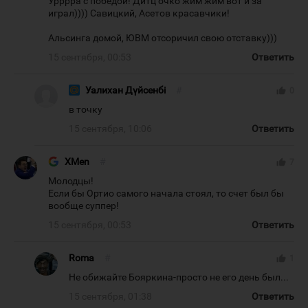
Урррра с победой! Дитц очко жим жим вот и за
играл)))) Савицкий, Асетов красавчики!
Альсинга домой, ЮВМ отсоричил свою отставку)))
15 сентября, 00:53
Ответить
Уалихан Дүйсенбі
#
thumb_up
0
в точку
15 сентября, 10:06
Ответить
XMen
#
thumb_up
7
Молодцы!
Если бы Ортио самого начала стоял, то счет был бы
вообще суппер!
15 сентября, 00:53
Ответить
Roma
#
thumb_up
1
Не обижайте Бояркина-просто не его день был...
15 сентября, 01:38
Ответить