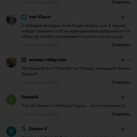
15 сентября, 00:52
Ответить
Ivan Klopov
#
thumb_up
13
С победой молодцы если будем играть как 3 период
пойдет главное чтоб не единоразовая вспышка(это я
убрал за скобки эксперементпльный состав цска)
15 сентября, 00:53
Ответить
жомарт габдуллин
#
thumb_up
18
Это ваще Атас!!! Спасибо за Победу, молодцы!!! Браво
Барыс!!!
15 сентября, 00:53
Ответить
Kenes64
#
thumb_up
18
Что это было? с победой, Барыс... или я сон вижу)))
15 сентября, 00:53
Ответить
Dinamo X
#
thumb_up
12