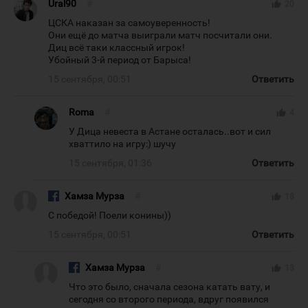
Ural90
#
thumb_up
20
ЦСКА наказан за самоуверенность!
Они ещё до матча выиграли матч посчитали они.
Диц всё таки классный игрок!
Убойный 3-й период от Барыса!
15 сентября, 00:51
Ответить
Roma
#
thumb_up
4
У Дица невеста в Астане осталась..вот и сил
хваттило на игру:) шучу
15 сентября, 01:36
Ответить
Хамза Мурза
#
thumb_up
18
С победой! Поели конины))
15 сентября, 00:51
Ответить
Хамза Мурза
#
thumb_up
13
Что это было, сначала сезона катать вату, и
сегодня со второго периода, вдруг появился