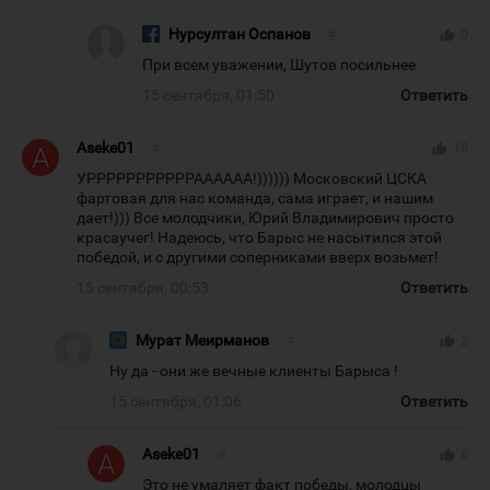
Нурсултан Оспанов
#
thumb_up
0
При всем уважении, Шутов посильнее
15 сентября, 01:50
Ответить
Aseke01
#
thumb_up
15
УРРРРРРРРРРРАААААА!)))))) Московский ЦСКА
фартовая для нас команда, сама играет, и нашим
дает!))) Все молодчики, Юрий Владимирович просто
красаучег! Надеюсь, что Барыс не насытился этой
победой, и с другими соперниками вверх возьмет!
15 сентября, 00:53
Ответить
Мурат Меирманов
#
thumb_up
2
Ну да - они же вечные клиенты Барыса !
15 сентября, 01:06
Ответить
Aseke01
#
thumb_up
6
Это не умаляет факт победы, молодцы