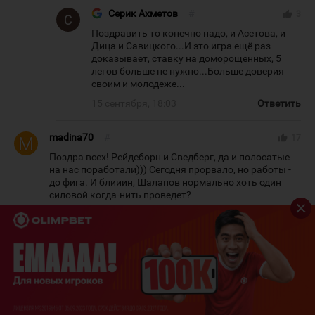
Серик Ахметов
#
thumb_up
3
Поздравить то конечно надо, и Асетова, и
Дица и Савицкого...И это игра ещё раз
доказывает, ставку на доморощенных, 5
легов больше не нужно...Больше доверия
своим и молодеже...
15 сентября, 18:03
Ответить
madina70
#
thumb_up
17
Поздра всех! Рейдеборн и Сведберг, да и полосатые
на нас поработали))) Сегодня прорвало, но работы -
до фига. И блииин, Шалапов нормально хоть один
силовой когда-нить проведет?
15 сентября, 00:57
Ответить
BekKaz
#
thumb_up
10
По силовым наши превзошли в два раза ! ))
15 сентября, 01:00
Ответить