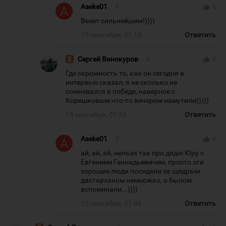
Aseke01
#
thumb_up
4
Везет сильнейшим!))))
15 сентября, 01:18
Ответить
Сергей Винокуров
#
thumb_up
5
Где скромность то, как он сегодня в
интервью сказал, я не сколько не
сомневался в победе, наверное с
Корешковым что-то вечером намутили)))))
15 сентября, 01:33
Ответить
Aseke01
#
thumb_up
4
ай, ай, ай, нельзя так про дядю Юру с
Евгением Геннадьевичем, просто эти
хорошие люди посидели за щедрым
дастарханом немножко, о былом
вспоминали...))))
15 сентября, 01:48
Ответить