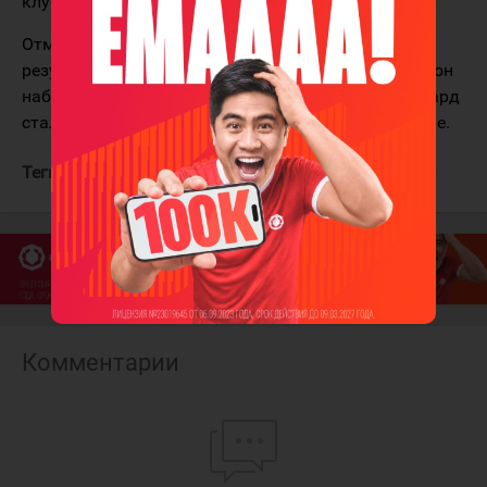
клуба.
Отметим, Рихардс Букартс является самым
результативным игроком "Адмирала". В 5 матчах он
набрал 5 (3+2) очков. 25-летний латвийский форвард
стал игроком приморского клуба в это межсезонье.
Теги:
Букартс Рихард
Адмирал
Комментарии