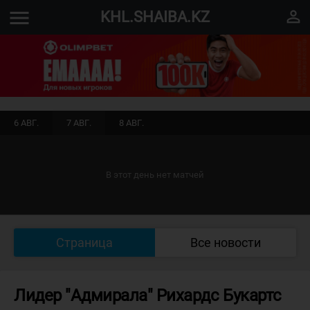
menu
perm_identity
KHL.SHAIBA.KZ
6 АВГ.
7 АВГ.
8 АВГ.
В этот день нет матчей
Страница
Все новости
Лидер "Адмирала" Рихардс Букартс