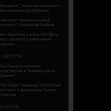
"Монреаль" подписал контракт с
Максимильяном Шубером
"Сан-Хосе" подписал новый
контракт с Коллином Графом
Экс-защитник клубов НХЛ Брэд
Хант объявил о завершении
карьеры
1 АВГУСТА
Дон Гранато назначен
ассистентом в "Коламбус Блю
Джекетс"
"Питтсбург" подписал трёхлетний
контракт с форвардом Томми
Новаком
29 ИЮЛЯ