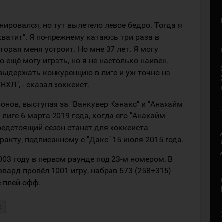
енировался, но тут вылетело левое бедро. Тогда я
 хватит". Я по-прежнему катаюсь три раза в
орая меня устроит. Но мне 37 лет. Я могу
о ещё могу играть, но я не настолько наивен,
 выдержать конкуренцию в лиге и уж точно не
НХЛ", - сказал хоккеист.
зонов, выступая за "Ванкувер Кэнакс" и "Анахайм
 лиге 6 марта 2019 года, когда его "Анахайм"
Предстоящий сезон станет для хоккеиста
акту, подписанному с "Дакс" 15 июля 2015 года.
003 году в первом раунде под 23-м номером. В
ард провёл 1001 игру, набрав 573 (258+315)
е плей-офф.
с