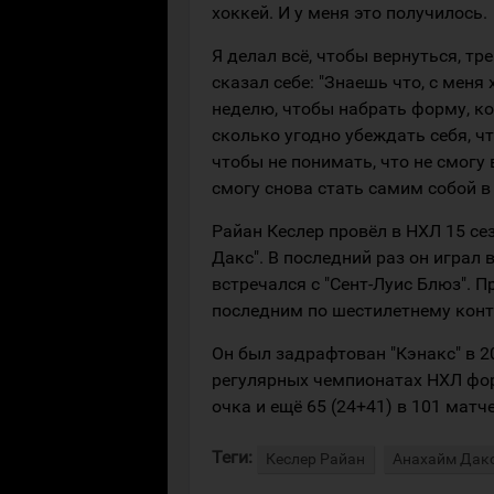
хоккей. И у меня это получилось.
Я делал всё, чтобы вернуться, тр
сказал себе: "Знаешь что, с меня
неделю, чтобы набрать форму, кот
сколько угодно убеждать себя, чт
чтобы не понимать, что не смогу
смогу снова стать самим собой в 
Райан Кеслер провёл в НХЛ 15 се
Дакс". В последний раз он играл в
встречался с "Сент-Луис Блюз". 
последним по шестилетнему контр
Он был задрафтован "Кэнакс" в 2
регулярных чемпионатах НХЛ форв
очка и ещё 65 (24+41) в 101 матч
Теги:
Кеслер Райан
Анахайм Дак