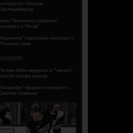
контракте с Коулом
Силлинджером
Макс Пшеничка подписал
контракт с "Ютой"
"Каролина" подписала контракт с
Ронаном Сили
23 ИЮЛЯ
Патрик Кейн вернулся в "Чикаго"
спустя четыре сезона
"Коламбус" продлил контракт с
Джетом Гривсом