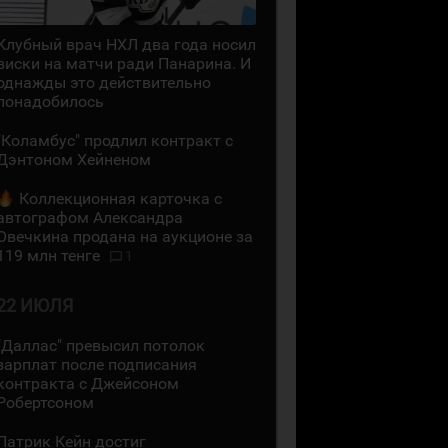
Клубный врач НХЛ два года носил
виски на матчи ради Панарина. И
однажды это действительно
понадобилось
"Коламбус" продлил контракт с
Дэнтоном Хейненом
Коллекционная карточка с
автографом Александра
Овечкина продана на аукционе за
119 млн тенге
1
22 ИЮЛЯ
"Даллас" превысил потолок
зарплат после подписания
контракта с Джейсоном
Робертсоном
Патрик Кейн достиг