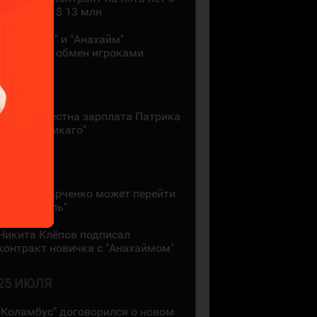
зарплатой $ 13 млн
"Монреаль" и "Анахайм"
произвели обмен игроками
27 ИЮЛЯ
Стала известна зарплата Патрика
Кейна в "Чикаго"
26 ИЮЛЯ
Кирилл Марченко может перейти
в "Монреаль"
Никита Клёпов подписал
контракт новичка с "Анахаймом"
25 ИЮЛЯ
"Коламбус" договорился о новом