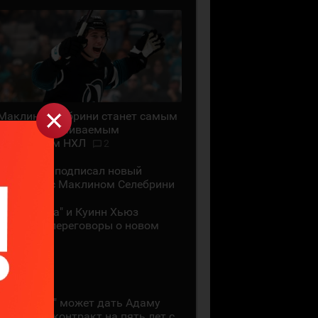
Маклин Селебрини станет самым
высокооплачиваемым
хоккеистом НХЛ
2
"Сан-Хосе" подписал новый
контракт с Маклином Селебрини
"Миннесота" и Куинн Хьюз
проведут переговоры о новом
контракте
28 ИЮЛЯ
"Коламбус" может дать Адаму
Фантилли контракт на пять лет с