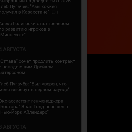
Выбранный на драфте НХЛ 2026.
Глеб Пугачёв: "Азы хоккея
получил в Казахстане"
1
Алекс Голигоски стал тренером
по развитию игроков в
"Миннесоте"
4 АВГУСТА
"Оттава" хочет продлить контракт
с нападающим Дрейком
Батерсоном
Глеб Пугачёв: "Был уверен, что
меня выберут в первом раунде"
Экс-ассистент генменеджера
"Бостона" Эван Голд перешёл в
"Нью-Йорк Айлендерс"
3 АВГУСТА