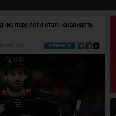
дние пару лет я стал ненавидеть
isibility
1224
0
comment
В ИЗБРАННОЕ