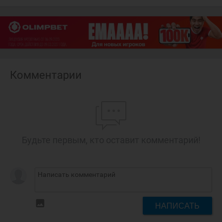
Комментарии
Будьте первым, кто оставит комментарий!
insert_photo
НАПИСАТЬ