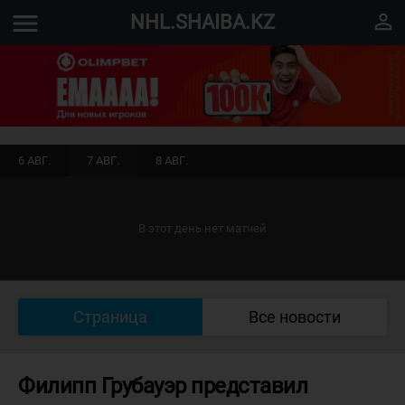
menu
perm_identity
NHL.SHAIBA.KZ
6 АВГ.
7 АВГ.
8 АВГ.
В этот день нет матчей
Страница
Все новости
Филипп Грубауэр представил