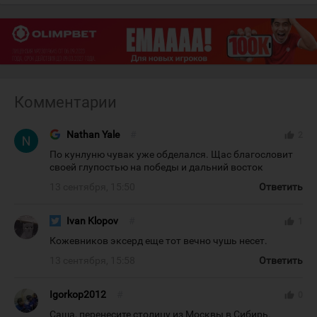
Комментарии
Nathan Yale
#
thumb_up
2
По кунлуню чувак уже обделался. Щас благословит
своей глупостью на победы и дальний восток
13 сентября, 15:50
Ответить
Ivan Klopov
#
thumb_up
1
Кожевников эксерд еще тот вечно чушь несет.
13 сентября, 15:58
Ответить
Igorkop2012
#
thumb_up
0
Саша, перенесите столицу из Москвы в Сибирь.