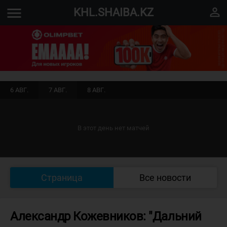
menu
perm_identity
KHL.SHAIBA.KZ
6 АВГ.
7 АВГ.
8 АВГ.
В этот день нет матчей
Страница
Все новости
Александр Кожевников: "Дальний