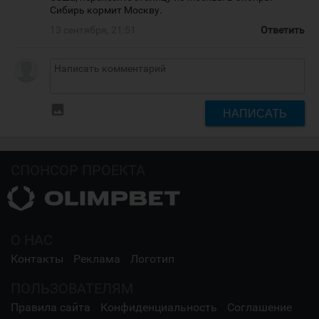
Сибирь кормит Москву.
13 сентября, 21:51
Ответить
insert_photo
НАПИСАТЬ
СПОНСОР ПРОЕКТА
О НАС
Контакты
Реклама
Логотип
ПОЛЬЗОВАТЕЛЯМ
Правила сайта
Конфиденциальность
Соглашение