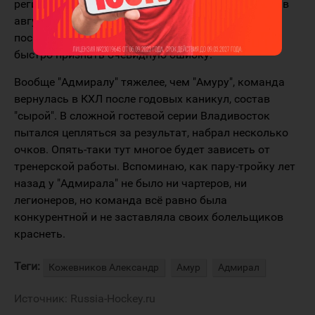
регион тренера-новичка Сергея Вострикова, и уже в
августе его уволить. Да, над "Адмиралом"
посмеялись, но там хотя бы нашли в себе силы
быстро признать очевидную ошибку.
Вообще "Адмиралу" тяжелее, чем "Амуру", команда
вернулась в КХЛ после годовых каникул, состав
"сырой". В сложной гостевой серии Владивосток
пытался цепляться за результат, набрал несколько
очков. Опять-таки тут многое будет зависеть от
тренерской работы. Вспоминаю, как пару-тройку лет
назад у "Адмирала" не было ни чартеров, ни
легионеров, но команда всё равно была
конкурентной и не заставляла своих болельщиков
краснеть.
Теги:
Кожевников Александр
Амур
Адмирал
Источник:
Russia-Hockey.ru