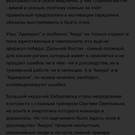
вкатываются в сезон медленно, у них главные матчи
- зимой и осенью, поэтому осенью за счёт
правильной предсезонки и мотивации середняки
обязаны выстреливать и брать очки.
Увы, "Адмирал" и особенно "Амур" их только отдают и
пока единственные в чемпионате, кто ещё не
одержал победы. Дальний Восток - самый сложный
для хоккея регион, который живёт в самолётах и не
прощает ошибок ни в чём - ни в руководстве, ни в
тренерской работе, ни в селекции. А в "Амуре" и в
"Адмирале", по моему мнению, наоборот,
коллекционируют ошибки.
Большой неудачей Хабаровска стало непродление
контракта с главным тренером Сергеем Светловым,
на опыте и энергетике которого команда и
держалась. Но что ещё можно было ждать, если в
руководство "Амура" пришли неопытные,
нехоккейные люди и, по сути, сменой тренера