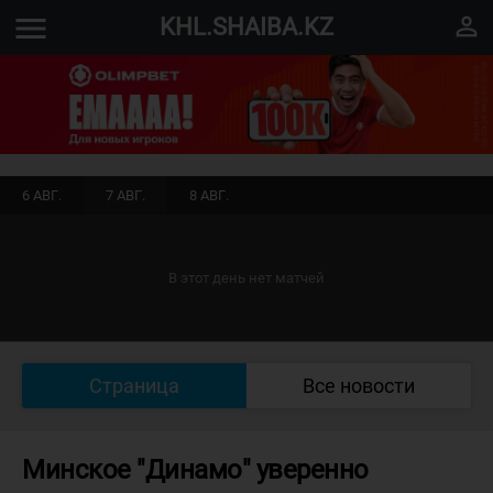
menu
perm_identity
KHL.SHAIBA.KZ
6 АВГ.
7 АВГ.
8 АВГ.
В этот день нет матчей
Страница
Все новости
Минское "Динамо" уверенно