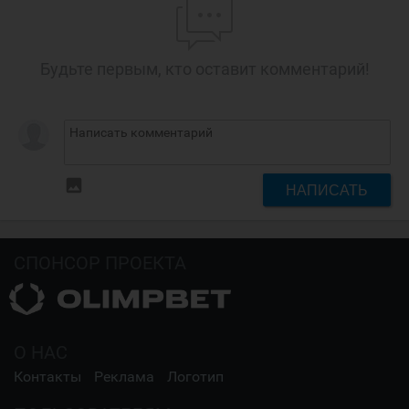
Будьте первым, кто оставит комментарий!
insert_photo
НАПИСАТЬ
СПОНСОР ПРОЕКТА
О НАС
Контакты
Реклама
Логотип