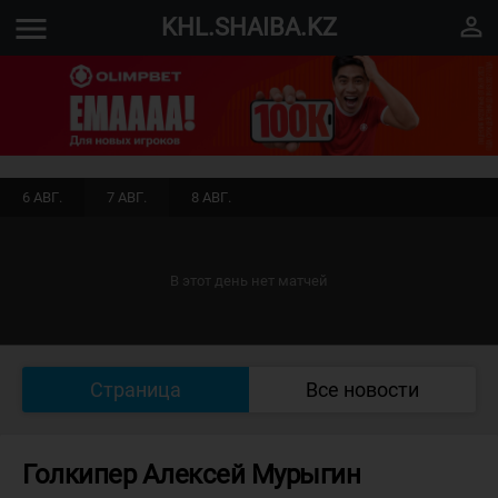
menu
perm_identity
KHL.SHAIBA.KZ
6 АВГ.
7 АВГ.
8 АВГ.
В этот день нет матчей
Страница
Все новости
Голкипер Алексей Мурыгин