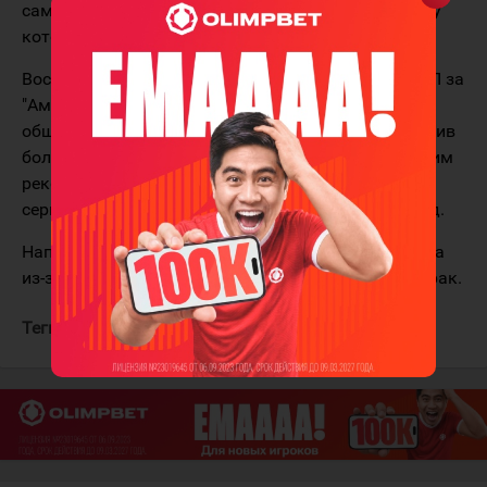
самом начале игры заменил Андрея Тихомирова, у
которого сломался конёк.
Воспитанник хабаровского хоккея выступал в КХЛ за
"Амур", "Металлург", "Локомотив" и "Авангард". В
общей сложности в лиге сыграл 290 матчей, отразив
более 92% бросков. Вратарь является действующим
рекордсменом КХЛ по продолжительности "сухой"
серии, которая составляет 302 минуты и 11 секунд.
Напомним, Алексей Мурыгин пропустил два сезона
из-за серьёзной болезни. Вратарь смог победить рак.
Теги:
Мурыгин Алексей
Торпедо