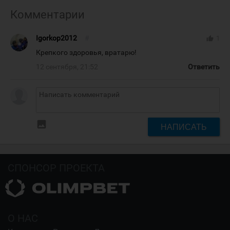
Комментарии
Igorkop2012
#
thumb_up
1
Крепкого здоровья, вратарю!
12 сентября, 21:52
Ответить
insert_photo
НАПИСАТЬ
СПОНСОР ПРОЕКТА
О НАС