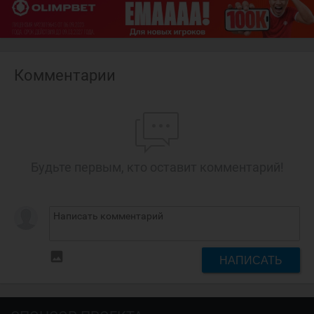
Комментарии
Будьте первым, кто оставит комментарий!
insert_photo
НАПИСАТЬ