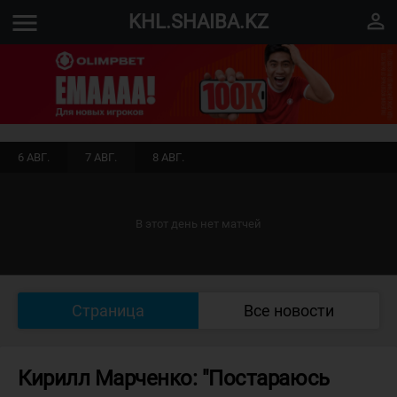
menu
perm_identity
KHL.SHAIBA.KZ
6 АВГ.
7 АВГ.
8 АВГ.
В этот день нет матчей
Страница
Все новости
Кирилл Марченко: "Постараюсь