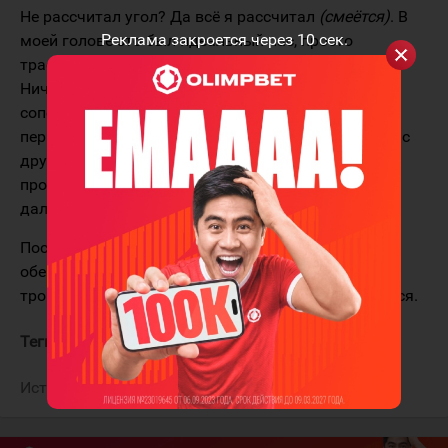
Не рассчитал угол? Да всё я рассчитал
(смеётся)
. В
Реклама закроется через
10
сек.
моей голове это был идеальный пас, просто
траектория не так пошла метра на два. Виноват.
Ничего не могу сказать. Сам, честно, без помощи
соперника в свои ворота засадил. Обидно очень,
первый раз такое со мной. Без шуток, но и весело, с
другой стороны. Хотя чего смеяться, матч-то
проиграли, всё равно обидно. Надо двигаться
дальше, исправляться, и всё нормально будет.
Постараюсь больше так в свои не забивать. Не
обещаю, конечно. Не буду в своей зоне шайбу
трогать, сразу в чужую убегать, в средней пытаться.
Теги:
Марченко Кирилл
СКА
Источник:
КХЛ