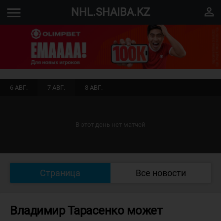
menu
perm_identity
NHL.SHAIBA.KZ
6 АВГ.
7 АВГ.
8 АВГ.
В этот день нет матчей
Страница
Все новости
Владимир Тарасенко может