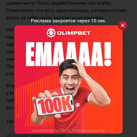
сделке могут быть задействованы три клуба.
Отмечается, что есть одна команда, которая готова
взять на себя часть зарплаты россиянина.
Реклама закроется через
10
сек.
Напомним, у Владимира Тарасенко осталось два
года по действующему контракту с "Блюз" с
зарплатой $ 7,5 млн. Ранее сообщалось о желании
нападающего сменить клуб. В нём был
заинтересован целый ряд команд, в том числе и
"Сиэтл", который мог взять незащищённого
хоккеиста на драфте расширения.
В прошлом сезоне Владимир Тарасенко принял
участие в 24 матчах регулярного чемпионата НХЛ,
набрав 14 (4+10) очков. В плей-офф он провёл 4
встречи и забросил две шайбы.
Теги:
Тарасенко Владимир
Сент-Луис Блюз
Источник:
Andy Strickland