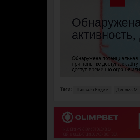
Теги:
Шипачёв Вадим
Динамо М