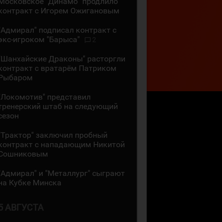
Московское "Динамо" продлило
контракт с Игорем Ожигановым
"Адмирал" подписал контракт с
экс-игроком "Барыса"
2
"Шанхайские Драконы" расторгли
контракт с вратарём Патриком
Рыбаром
"Локомотив" представил
тренерский штаб на следующий
сезон
"Трактор" заключил пробный
контракт с нападающим Никитой
Сошниковым
"Адмирал" и "Металлург" сыграют
на Кубке Минска
5 АВГУСТА