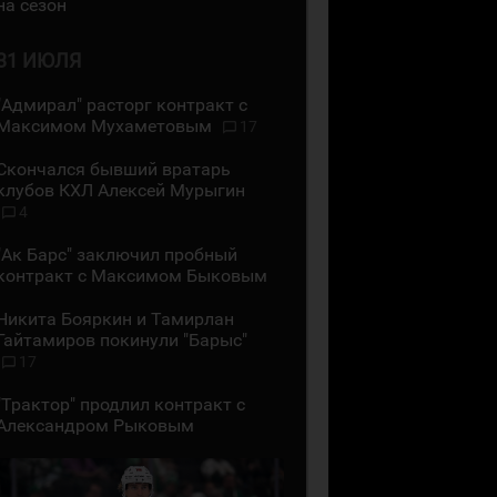
на сезон
31 ИЮЛЯ
"Адмирал" расторг контракт с
Максимом Мухаметовым
17
Скончался бывший вратарь
клубов КХЛ Алексей Мурыгин
4
"Ак Барс" заключил пробный
контракт с Максимом Быковым
Никита Бояркин и Тамирлан
Гайтамиров покинули "Барыс"
17
"Трактор" продлил контракт с
Александром Рыковым