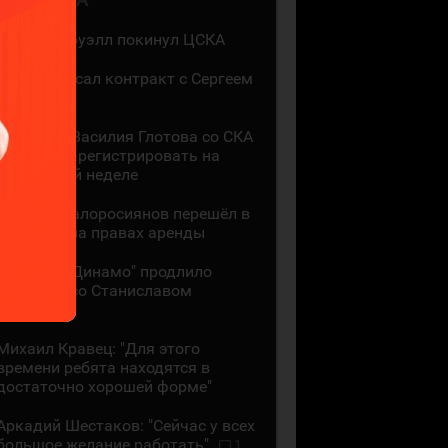
Мак Холлоуэлл покинул ЦСКА
СКА подписал контракт с Сергеем
Ивановым
Контракт Василия Глотова со СКА
должны зарегистрировать на
следующей неделе
Даниил Малоросиянов перешёл в
"Шанхай" на правах аренды
Минское "Динамо" продлило
контракт со Станиславом
Галиевым
Михаил Кравец: "Для этого
времени ребята находятся в
достаточно хорошей форме"
Аркадий Шестаков: "Сейчас у всех
большое желание работать"
1