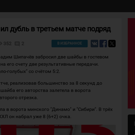
л дубль в третьем матче подряд
lity
352
2
comment
В ИЗБРАННОЕ
Вадим Шипачёв забросил две шайбы в гостевом
на его счету две результативные передачи.
о-голубых" со счётом 5:2.
тче, реализовав большинство за 8 секунд до
 шайба его авторства залетела в ворота
второго отрезка.
а в ворота минского "Динамо" и "Сибири". В трёх
ХЛ он набрал уже 8 (6+2) очка.