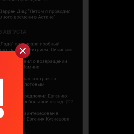
Даррен Диц: "Летом я проводил
много времени в Астане"
3 АВГУСТА
"Лада" подписала пробный
контракт с Дмитрием Шикиным
ЦСКА объявил о возвращении
Максима Мамина
СКА подписал контракт с
Василием Глотовым
"Трактор" предложил Евгению
Кузнецову небольшой оклад
2
"Трактор" заинтересован в
подписании Евгения Кузнецова
2 АВГУСТА