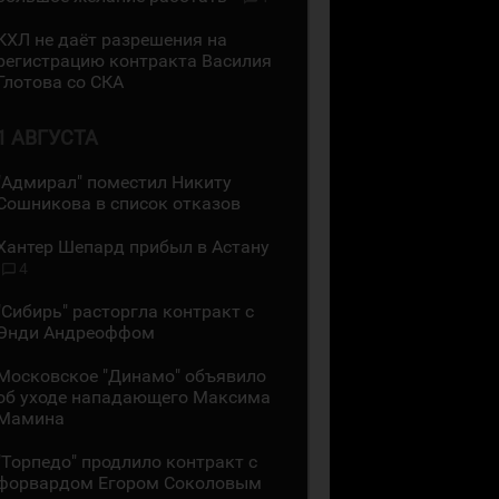
КХЛ не даёт разрешения на
регистрацию контракта Василия
Глотова со СКА
1 АВГУСТА
"Адмирал" поместил Никиту
Сошникова в список отказов
Хантер Шепард прибыл в Астану
4
"Сибирь" расторгла контракт с
Энди Андреоффом
Московское "Динамо" объявило
об уходе нападающего Максима
Мамина
"Торпедо" продлило контракт с
форвардом Егором Соколовым