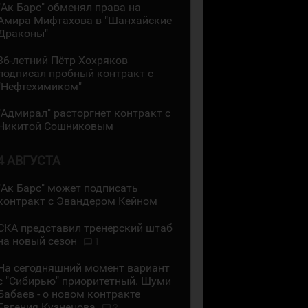
"Ак Барс" обменял права на
Амира Мифтахова в "Шанхайские
Драконы"
36-летний Пётр Хохряков
подписал пробный контракт с
"Нефтехимиком"
"Адмирал" расторгнет контракт с
Никитой Сошниковым
4 АВГУСТА
"Ак Барс" может подписать
контракт с Эвандером Кейном
СКА представил тренерский штаб
на новый сезон
1
На сегодняшний момент вариант
с "Сибирью" приоритетный. Шуми
Бабаев - о новом контракте
Евгения Кузнецова
2