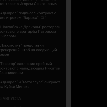
контракт с Игорем Ожигановым
"Адмирал" подписал контракт с
экс-игроком "Барыса"
2
"Шанхайские Драконы" расторгли
контракт с вратарём Патриком
Рыбаром
"Локомотив" представил
тренерский штаб на следующий
сезон
"Трактор" заключил пробный
контракт с нападающим Никитой
Сошниковым
"Адмирал" и "Металлург" сыграют
на Кубке Минска
5 АВГУСТА