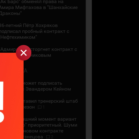
"Ак Барс" обменял права на
Амира Мифтахова в "Шанхайские
Драконы"
36-летний Пётр Хохряков
подписал пробный контракт с
"Нефтехимиком"
"Адмирал" расторгнет контракт с
Никитой Сошниковым
4 АВГУСТА
"Ак Барс" может подписать
контракт с Эвандером Кейном
СКА представил тренерский штаб
на новый сезон
1
На сегодняшний момент вариант
с "Сибирью" приоритетный. Шуми
Бабаев - о новом контракте
Евгения Кузнецова
2