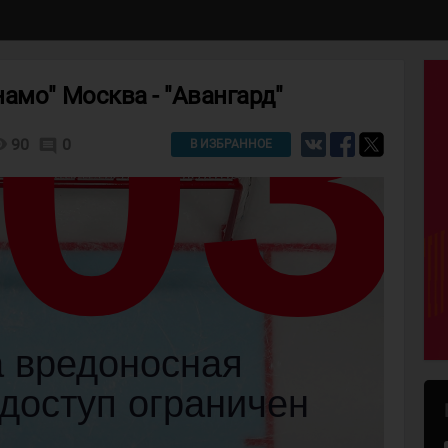
амо" Москва - "Авангард"
lity
90
0
comment
В ИЗБРАННОЕ