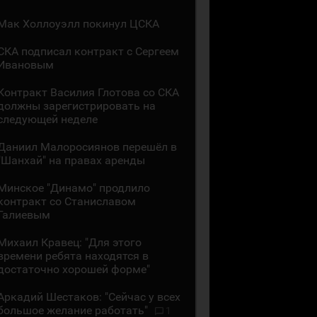
Мак Холлоуэлл покинул ЦСКА
СКА подписал контракт с Сергеем
Ивановым
Контракт Василия Глотова со СКА
должны зарегистрировать на
следующей неделе
Даниил Малоросиянов перешёл в
"Шанхай" на правах аренды
Минское "Динамо" продлило
контракт со Станиславом
Галиевым
Михаил Кравец: "Для этого
времени ребята находятся в
достаточно хорошей форме"
Аркадий Шестаков: "Сейчас у всех
большое желание работать"
1