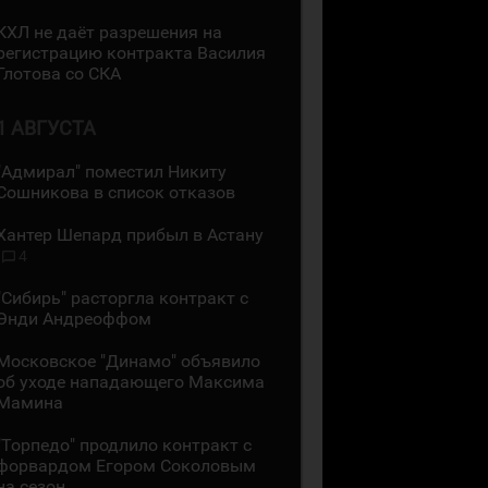
КХЛ не даёт разрешения на
регистрацию контракта Василия
Глотова со СКА
1 АВГУСТА
"Адмирал" поместил Никиту
Сошникова в список отказов
Хантер Шепард прибыл в Астану
4
"Сибирь" расторгла контракт с
Энди Андреоффом
Московское "Динамо" объявило
об уходе нападающего Максима
Мамина
"Торпедо" продлило контракт с
форвардом Егором Соколовым
на сезон