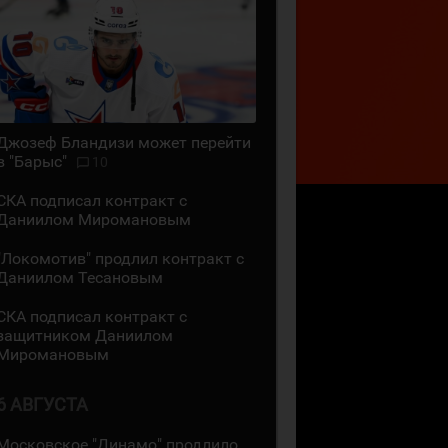
Джозеф Бландизи может перейти
в "Барыс"
10
СКА подписал контракт с
Даниилом Миромановым
"Локомотив" продлил контракт с
Даниилом Тесановым
СКА подписал контракт с
защитником Даниилом
Миромановым
6 АВГУСТА
Московское "Динамо" продлило