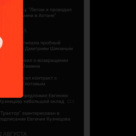
Даррен Диц: "Летом я проводил
много времени в Астане"
3 АВГУСТА
"Лада" подписала пробный
контракт с Дмитрием Шикиным
ЦСКА объявил о возвращении
Максима Мамина
СКА подписал контракт с
Василием Глотовым
"Трактор" предложил Евгению
Кузнецову небольшой оклад
2
"Трактор" заинтересован в
подписании Евгения Кузнецова
2 АВГУСТА