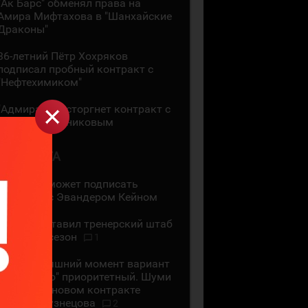
"Ак Барс" обменял права на
Амира Мифтахова в "Шанхайские
Драконы"
36-летний Пётр Хохряков
подписал пробный контракт с
"Нефтехимиком"
"Адмирал" расторгнет контракт с
Никитой Сошниковым
4 АВГУСТА
"Ак Барс" может подписать
контракт с Эвандером Кейном
СКА представил тренерский штаб
на новый сезон
1
На сегодняшний момент вариант
с "Сибирью" приоритетный. Шуми
Бабаев - о новом контракте
Евгения Кузнецова
2