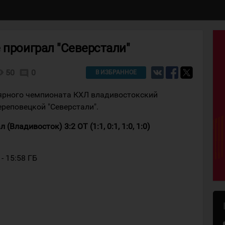
 проиграл "Северстали"
lity
50
0
comment
В ИЗБРАННОЕ
лярного чемпионата КХЛ владивостокский
ереповецкой "Северстали".
(Владивосток) 3:2 ОТ (1:1, 0:1, 1:0, 1:0)
- 15:58 ГБ