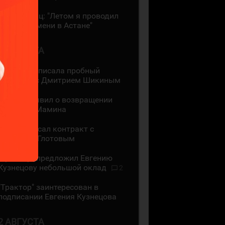
Даррен Диц: "Летом я проводил
много времени в Астане"
3 АВГУСТА
"Лада" подписала пробный
контракт с Дмитрием Шикиным
ЦСКА объявил о возвращении
Максима Мамина
СКА подписал контракт с
Василием Глотовым
"Трактор" предложил Евгению
Кузнецову небольшой оклад
2
"Трактор" заинтересован в
подписании Евгения Кузнецова
2 АВГУСТА