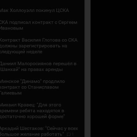
Мак Холлоуэлл покинул ЦСКА
СКА подписал контракт с Сергеем
Ивановым
Контракт Василия Глотова со СКА
должны зарегистрировать на
следующей неделе
Даниил Малоросиянов перешёл в
"Шанхай" на правах аренды
Минское "Динамо" продлило
контракт со Станиславом
Галиевым
Михаил Кравец: "Для этого
времени ребята находятся в
достаточно хорошей форме"
Аркадий Шестаков: "Сейчас у всех
большое желание работать"
1