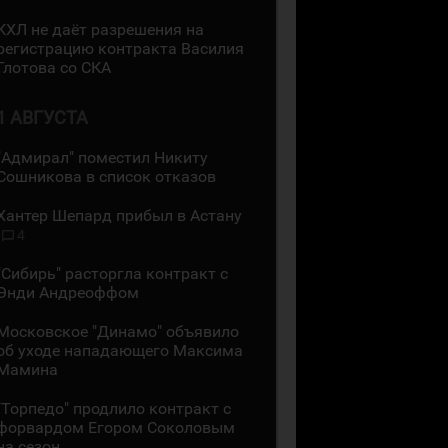
КХЛ не даёт разрешения на
регистрацию контракта Василия
Глотова со СКА
1 АВГУСТА
"Адмирал" поместил Никиту
Сошникова в список отказов
Хантер Шепард прибыл в Астану
4
"Сибирь" расторгла контракт с
Энди Андреоффом
Московское "Динамо" объявило
об уходе нападающего Максима
Мамина
"Торпедо" продлило контракт с
форвардом Егором Соколовым
на сезон