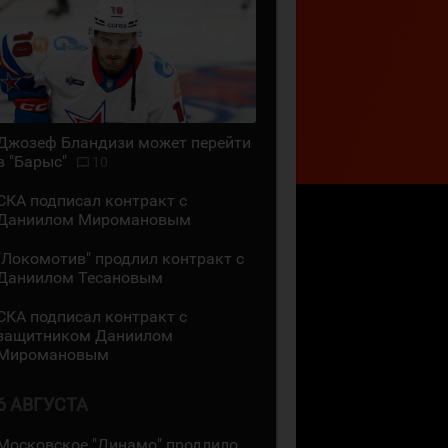
Джозеф Бландизи может перейти
в "Барыс"
10
СКА подписал контракт с
Даниилом Миромановым
"Локомотив" продлил контракт с
Даниилом Тесановым
СКА подписал контракт с
защитником Даниилом
Миромановым
6 АВГУСТА
Московское "Динамо" продлило