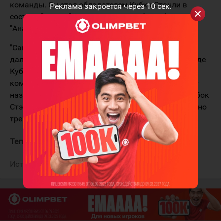
команды. Он стал обладателем Кубка Стэнли в
Реклама закроется через
10
сек.
составе "Тампы", а в марте 2021-го был обменян в
"Анахайм".
"Самое главное - это закрепиться в топ-звеньях,
дальше - прогрессировать и добиваться цели в виде
Кубка Стэнли, но уже с "Анахаймом". Это молодая
команда, какой были "Колорадо", "Тампа" пять лет
назад, а теперь "Тампа" каждый год борется за Кубок
Стэнли. Так что всё впереди, просто надо правильно
тренироваться, развиваться", - отметил хоккеист.
Теги:
Анахайм Дакс
Волков Александр
Источник:
ТАСС