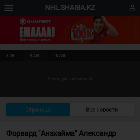
menu
perm_identity
NHL.SHAIBA.KZ
8 АВГ.
9 АВГ.
10 АВГ.
В этот день нет матчей
Страница
Все новости
Форвард "Анахайма" Александр