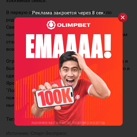
хоккейная семья.
В первую очередь это был серьёзный удар по
Реклама закроется через
8
сек.
родственникам - папам, мамам, жёнам, детям.
Светлая память о той команде живёт и помогает
нынешнему "Локомотиву", который с каждым годом
становится всё лучше и лучше. Это даёт импульс
всему городу.
Огромное спасибо спонсорам и руководству клуба и
болельщикам, мужественно пережившим трагедию и
сделавшим всё, чтобы большой хоккей остался в
Ярославле. После таких ужасных событий
"Локомотив" вообще мог закрыться. Давайте
пожелаем команде и её поклонникам удачи в
нынешнем сезоне.
Теги:
Третьяк Владислав
Локомотив
Источник:
Спорт-Экспресс