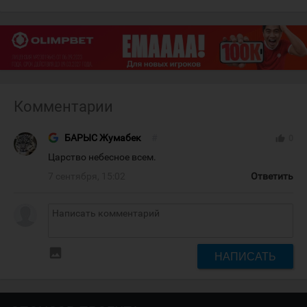
Комментарии
БАРЫС Жумабек
#
thumb_up
0
Царство небесное всем.
7 сентября, 15:02
Ответить
insert_photo
НАПИСАТЬ