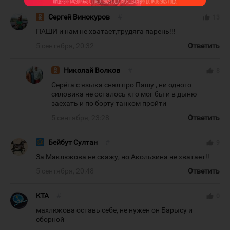
Сергей Винокуров
#
thumb_up
13
ПАШИ и нам не хватает,трудяга парень!!!
5 сентября, 20:32
Ответить
Николай Волков
#
thumb_up
8
Серёга с языка снял про Пашу , ни одного
силовика не осталось кто мог бы и в дыню
заехать и по борту танком пройти
5 сентября, 23:28
Ответить
Бейбут Султан
#
thumb_up
9
За Маклюкова не скажу, но Акользина не хватает!!
5 сентября, 20:48
Ответить
KTA
#
thumb_up
0
махлюкова оставь себе, не нужен он Барысу и
сборной