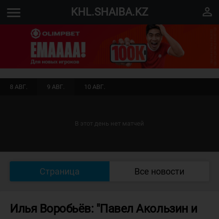
menu
perm_identity
KHL.SHAIBA.KZ
8 АВГ.
9 АВГ.
10 АВГ.
В этот день нет матчей
Страница
Все новости
Илья Воробьёв: "Павел Акользин и