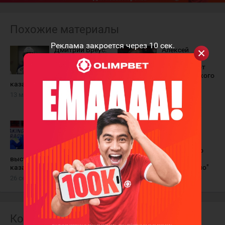
Похожие материалы
Реклама закроется через
10
сек.
Дмитрий Бреус:
Алексей
Буду болеть за
Маклюков
"Магнитку",
отказался от
ведь там
казахстанского
казахстанские игроки
гражданства и не будет
выступать за сборную
13 марта 2024 года
Казахстана
14 апреля 2023 года
Некоторые
Павел
игроки сборной
Акользин:
Казахстана
"Всегда
перестали
говорил, что
выступать в КХЛ под
выступать за сборную
казахстанским паспортом
Казахстана очень приятно"
26 сентября 2022 года
3 мая 2022 года
Комментарии