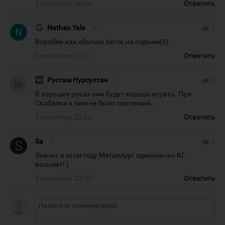
5 сентября, 20:56
Ответить
Nathan Yale
#
thumb_up
1
Воробей как обычно лёгок на подъем(б)
5 сентября, 22:07
Ответить
Рустам Нурсултан
#
thumb_up
5
В хороших руках они будут хорошо играть. При
Скабелки к ним не было претензий.
5 сентября, 22:12
Ответить
Sa
#
thumb_up
0
Значит в этом году Металлург однозначно КГ
возьмёт! )
6 сентября, 23:47
Ответить