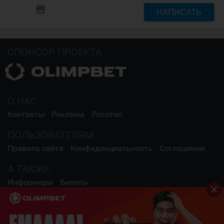
insert_photo
НАПИСАТЬ
СПОНСОР ПРОЕКТА
О НАС
Контакты
Реклама
Логотип
ПОЛЬЗОВАТЕЛЯМ
Правила сайта
Конфиденциальность
Соглашение
А ТАКЖЕ
Информеры
Билеты
СОЦИАЛЬНЫЕ СЕТИ