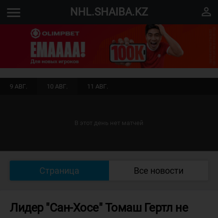
menu
perm_identity
NHL.SHAIBA.KZ
9 АВГ.
10 АВГ.
11 АВГ.
В этот день нет матчей
Страница
Все новости
Лидер "Сан-Хосе" Томаш Гертл не