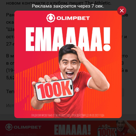
новом контракте с клубом, пишет The Athletic.
Реклама закроется через
6
сек.
Ранее сообщалось, что несколько ключевых игроков
сказали руководству, что не хотят быть частью
"Шаркс" в будущем, если форвард Эвандер Кейн
останется в команде. В число недовольных входит и
27-летний чех.
В минувшем сезоне Томаш Гертл занял второе место
в списке лучших бомбардиров команды, набрав 43
(19+24) балла в 50 играх. Его контракт с зарплатой в
5,625 миллиона долларов рассчитан ещё на сезон.
Теги:
Гертл Томаш
Сан-Хосе Шаркс
Кейн Эвандер
Источник:
The Athletic