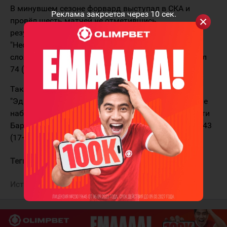
В минувшем сезоне форвард выступал в СКА и
Реклама закроется через
10
сек.
провёл шесть матчей не отметившись
результативными действиями. В КХЛ выступал за
"Нефтехимик", "Авангард" и "Северсталь". В общей
сложности в лиге он провёл 274 матча и заработал
74 (36+38) баллов.
Также игрок пробовал свои силы за океаном. За
"Эдмонтон Ойлерз" в НХЛ он сыграл один матч и не
набрал очков, а в 93 матчах АХЛ за "Оклахома-Сити
Баронс" и "Бэйкерсфилд Кондорс" Якимов набрал 43
(17+26) балла.
Теги:
Якимов Богдан
Источник:
ХК "Сочи"