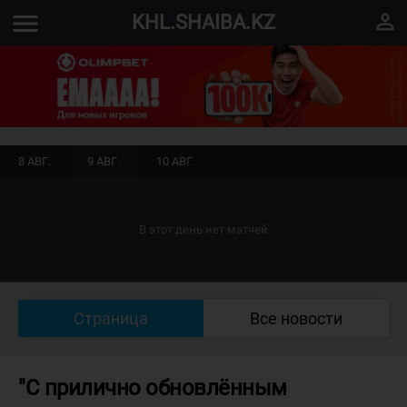
menu
perm_identity
KHL.SHAIBA.KZ
8 АВГ.
9 АВГ.
10 АВГ.
В этот день нет матчей
Страница
Все новости
"С прилично обновлённым