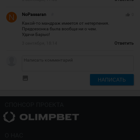
NoPassaran
#
thumb_up
0
Какой-то мандраж имеется от нетерпения.
Предсезонка была вообще ни о чем.
Удачи Барыс!
3 сентября, 18:14
Ответить
insert_photo
НАПИСАТЬ
СПОНСОР ПРОЕКТА
О НАС