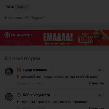
Теги:
Барыс
Источник:
ХК "Барыс"
Комментарии
турар смаилов
#
thumb_up
2
Стартовый матч важен,поэтому удачи тебе Барыс!
3 сентября, 15:06
Ответить
БАРЫС Жумабек
#
thumb_up
0
Ни пуха, ни пера! И к чёрту всех соперников
3 сентября, 17:08
Ответить