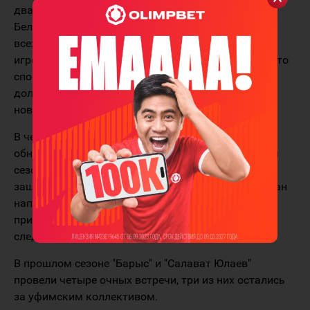
два поединка в Минске с национальной сборной
Беларуси. Юрий Михайлис также проверил в деле
всех новичков и дал немало времени молодым
игрокам из системы клуба. Специалист отметил, что
спортсмены хорошо приняли большие нагрузки и
должны в оптимальной форме подойти к старту
нового сезона.
В чемпионат коллектив входит с прилично
обновлённым составом. Буквально перед стартом
сезона был заключён полноценный контракт с
защитником Адилем Бекетаевым, а также подписан
нападающий Якоб Берглунд, который должен
прибыть в расположение команды в начале
следующей недели.
В прошлом сезоне "Барыс" и "Салават Юлаев"
провели четыре очных встречи, три из них остались
за уфимским коллективом.