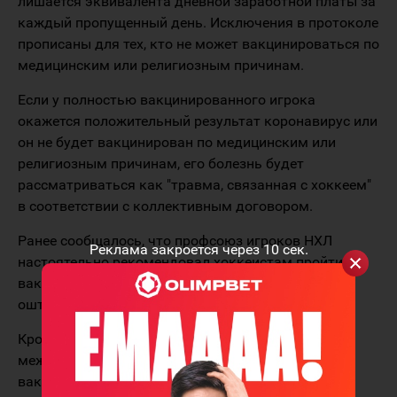
лишается эквивалента дневной заработной платы за
каждый пропущенный день. Исключения в протоколе
прописаны для тех, кто не может вакцинироваться по
медицинским или религиозным причинам.
Если у полностью вакцинированного игрока
окажется положительный результат коронавирус или
он не будет вакцинирован по медицинским или
религиозным причинам, его болезнь будет
рассматриваться как "травма, связанная с хоккеем"
в соответствии с коллективным договором.
Ранее сообщалось, что профсоюз игроков НХЛ
Реклама закроется через
10
сек.
настоятельно рекомендовал хоккеистам пройти
вакцинацию, предупредив, что они будут
оштрафованы оштрафованы в случае заражения.
Кроме того, протоколы создают чёткие различия
между действиями, разрешёнными
вакцинированным и невакцинированным лицам,