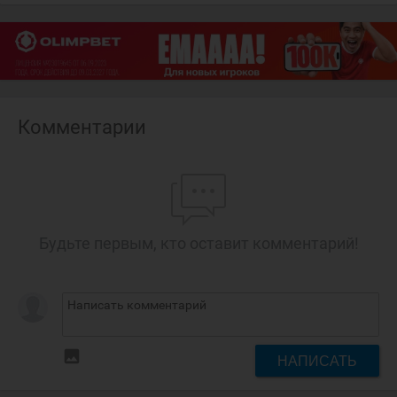
Комментарии
Будьте первым, кто оставит комментарий!
insert_photo
НАПИСАТЬ