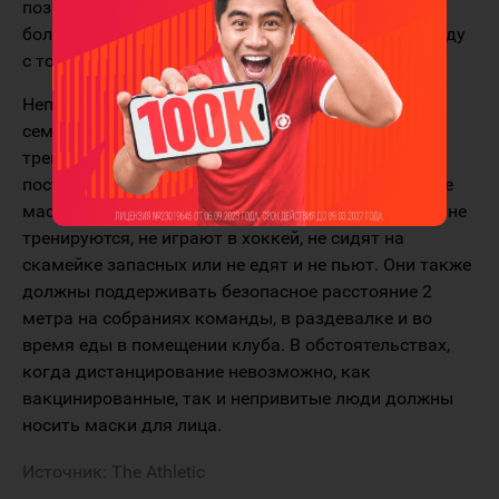
позволяя вакцинированным лицам "вернуться к
более нормальному и менее регулируемому подходу
с точки зрения COVID-19".
Непривитые хоккеисты будут помещены на
семидневный карантин по прибытии в
тренировочный лагерь. Кроме того, те, кто не
поставил вакцину, должны будут носить защитные
маски всё время пребывания в команде, если они не
тренируются, не играют в хоккей, не сидят на
скамейке запасных или не едят и не пьют. Они также
должны поддерживать безопасное расстояние 2
метра на собраниях команды, в раздевалке и во
время еды в помещении клуба. В обстоятельствах,
когда дистанцирование невозможно, как
вакцинированные, так и непривитые люди должны
носить маски для лица.
Источник:
The Athletic