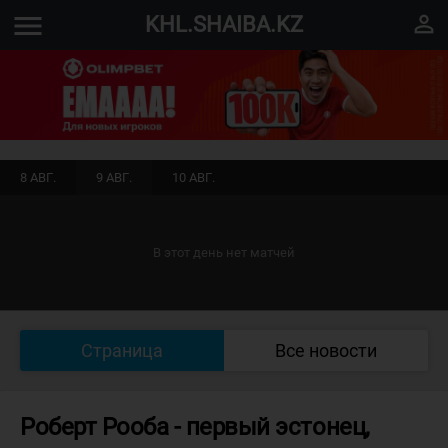
menu
perm_identity
KHL.SHAIBA.KZ
8 АВГ.
9 АВГ.
10 АВГ.
В этот день нет матчей
Страница
Все новости
Роберт Рооба - первый эстонец,