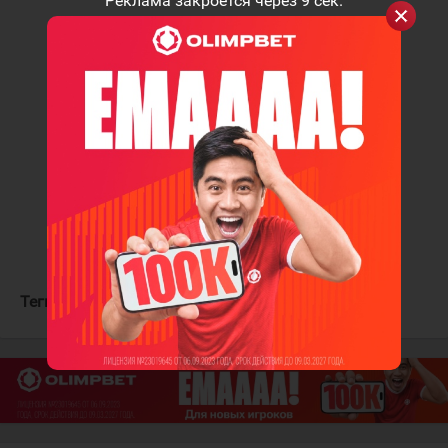
Реклама закроется через
9
сек.
First Estonian goal scorer in
KHL history!
@RobertRooba
??!
Happy birthday!
pic.twitter.com/iAhqHlN0yl
- KHL (@khl_eng)
September 2, 2021
Теги:
Рооба Роберт
Северсталь
СКА