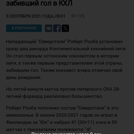
забивший гол в КХЛ
visibility
173
3 СЕНТЯБРЯ 2021 ГОДА, 09:01
В ИЗБРАННОЕ
Нападающий "Северстали" Роберт Рооба установил
сразу два рекорда Континентальной хоккейной лиги.
Он стал первым эстонским хоккеистом в истории
лиги, а также первым представителем этой страны,
забившим гол. Также хоккеист вчера отмечал свой
день рождения.
На пятой минуте матча против питерского СКА 28-
летний форвард реализовал большинство.
Роберт Рооба пополнил состав "Северстали" в это
межсезонье. В сезоне 2020-2021 годов он играл в
Финляндии за "Юп" и набрал 41 (30+11) очко в 59
матчах с показателем полезности "-8".