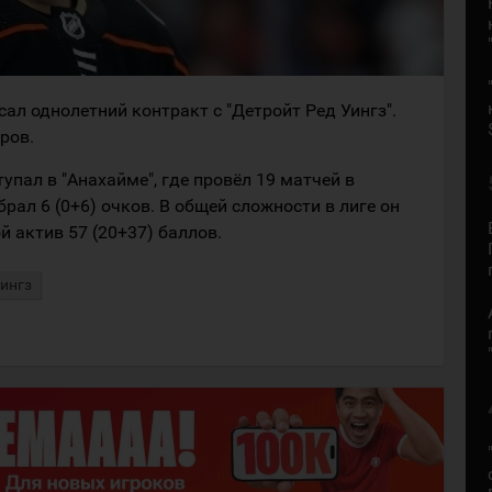
л однолетний контракт с "Детройт Ред Уингз".
ров.
пал в "Анахайме", где провёл 19 матчей в
рал 6 (0+6) очков. В общей сложности в лиге он
й актив 57 (20+37) баллов.
Уингз