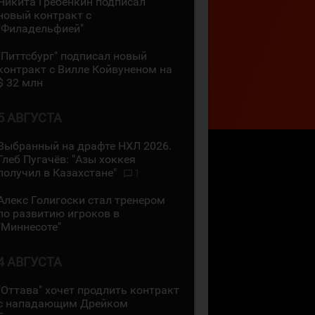
Никита Гребёнкин подписал
новый контракт с
"Филадельфией"
"Питтсбург" подписал новый
контракт с Вилле Койвуненом на
$ 32 млн
5 АВГУСТА
Выбранный на драфте НХЛ 2026.
Глеб Пугачёв: "Азы хоккея
получил в Казахстане"
1
Алекс Голигоски стал тренером
по развитию игроков в
"Миннесоте"
4 АВГУСТА
"Оттава" хочет продлить контракт
с нападающим Дрейком