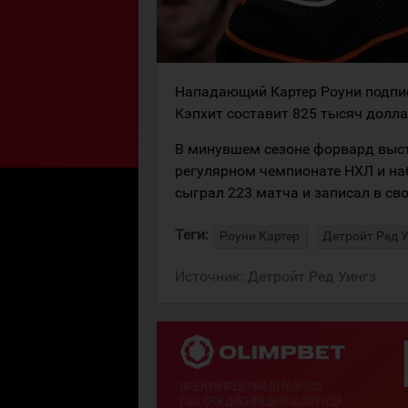
Нападающий Картер Роуни подписа
Кэпхит составит 825 тысяч долла
В минувшем сезоне форвард высту
регулярном чемпионате НХЛ и наб
сыграл 223 матча и записал в сво
Теги:
Роуни Картер
Детройт Ред 
Источник:
Детройт Ред Уингз