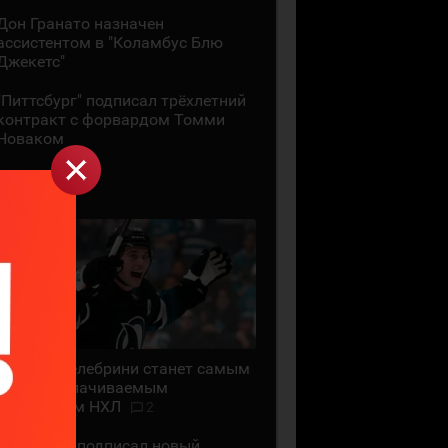
Дон Гранато назначен
ассистентом в "Коламбус Блю
Джекетс"
"Питтсбург" подписал трёхлетний
контракт с форвардом Томми
Новаком
29 ИЮЛЯ
Маклин Селебрини станет самым
высокооплачиваемым
хоккеистом НХЛ
2
"Сан-Хосе" подписал новый