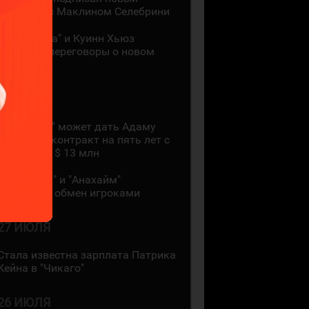
контракт с Маклином Селебрини
"Миннесота" и Куинн Хьюз
проведут переговоры о новом
контракте
28 ИЮЛЯ
"Коламбус" может дать Адаму
Фантилли контракт на пять лет с
зарплатой $ 13 млн
"Монреаль" и "Анахайм"
произвели обмен игроками
27 ИЮЛЯ
Стала известна зарплата Патрика
Кейна в "Чикаго"
26 ИЮЛЯ