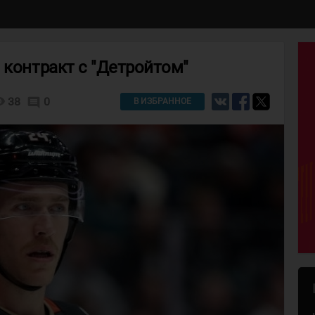
 контракт с "Детройтом"
lity
38
0
comment
В ИЗБРАННОЕ