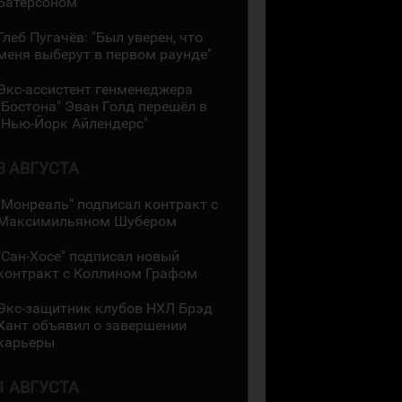
Батерсоном
Глеб Пугачёв: "Был уверен, что
меня выберут в первом раунде"
Экс-ассистент генменеджера
"Бостона" Эван Голд перешёл в
"Нью-Йорк Айлендерс"
3 АВГУСТА
"Монреаль" подписал контракт с
Максимильяном Шубером
"Сан-Хосе" подписал новый
контракт с Коллином Графом
Экс-защитник клубов НХЛ Брэд
Хант объявил о завершении
карьеры
1 АВГУСТА