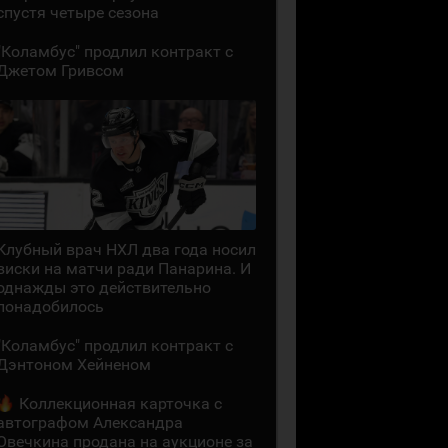
спустя четыре сезона
"Коламбус" продлил контракт с
Джетом Гривсом
Клубный врач НХЛ два года носил
виски на матчи ради Панарина. И
однажды это действительно
понадобилось
"Коламбус" продлил контракт с
Дэнтоном Хейненом
Коллекционная карточка с
автографом Александра
Овечкина продана на аукционе за