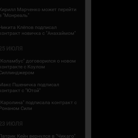
Кирилл Марченко может перейти
в "Монреаль"
Никита Клёпов подписал
контракт новичка с "Анахаймом"
25 ИЮЛЯ
"Коламбус" договорился о новом
контракте с Коулом
Силлинджером
Макс Пшеничка подписал
контракт с "Ютой"
"Каролина" подписала контракт с
Ронаном Сили
23 ИЮЛЯ
Патрик Кейн вернулся в "Чикаго"