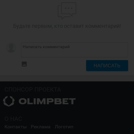
Будьте первым, кто оставит комментарий!
insert_photo
НАПИСАТЬ
СПОНСОР ПРОЕКТА
О НАС
Контакты
Реклама
Логотип