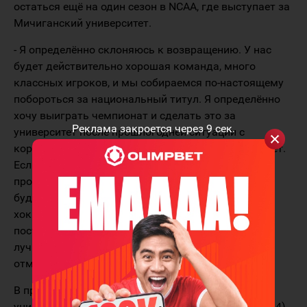
остаться ещё на один сезон в NCAA, где выступает за
Мичиганский университет.
- Я определённо склоняюсь к возвращению. У нас
будет действительно хорошая команда, много
классных игроков, и мы собираемся по-настоящему
побороться за национальный титул. Я определённо
хочу выиграть чемпионат и сделать это за
Реклама закроется через
9
сек.
университет после прошлогодней ситуации с
коронавирусом. Это большой шаг. Мне всего 18 лет.
Если вы собираетесь уйти, вам придётся быть
профессионалом, стать взрослым, так что если я
буду готов совершить этот шаг и буду готов как
хоккеист, переход в НХЛ станет правильным
поступком, но если это не так, то я думаю, что
лучшим решением будет вернуться в Мичиган, -
отметил хоккеист.
В прошедшем сезоне Мэттью Бенирс провёл за
университет Мичигана 24 матча и набрал 24 (10+14)