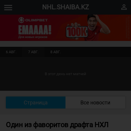
menu
perm_identity
NHL.SHAIBA.KZ
6 АВГ.
7 АВГ.
8 АВГ.
В этот день нет матчей
Страница
Все новости
Один из фаворитов драфта НХЛ