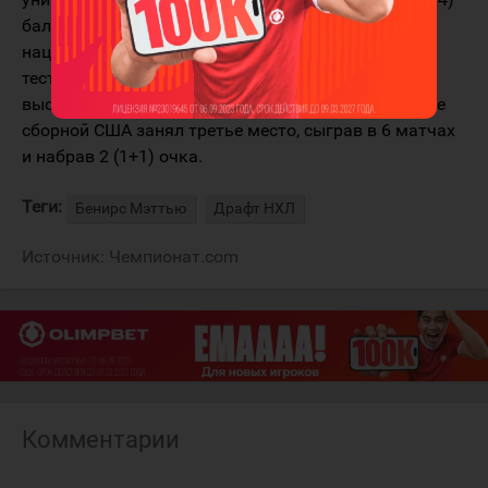
балла. Команда не сыграла в плей-офф
национального чемпионата из-за положительных
тестов игроков на коронавирус. Игрок также
выступил на чемпионате мира в Риге, где в составе
сборной США занял третье место, сыграв в 6 матчах
и набрав 2 (1+1) очка.
Теги:
Бенирс Мэттью
Драфт НХЛ
Источник:
Чемпионат.com
Комментарии