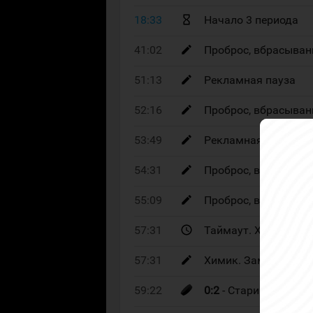
18:33
Начало 3 периода
41:02
Проброс, вбрасыван
51:13
Рекламная пауза
52:16
Проброс, вбрасыван
53:49
Рекламная пауза
54:31
Проброс, вбрасыван
55:09
Проброс, вбрасыван
57:31
Таймаут. Химик
57:31
Химик. Замена врат
59:22
0:2
- Стариков Лев. 