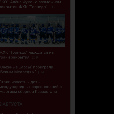
ВКО". Алёна Фукс - о возможном
закрытии ЖХК "Торпедо"
2
ЖХК "Торпедо" находится на
грани закрытия
9
"Снежные Барсы" проиграли
"Белым Медведям"
4
Стали известны даты
международных соревнований с
участием сборной Казахстана
3 АВГУСТА