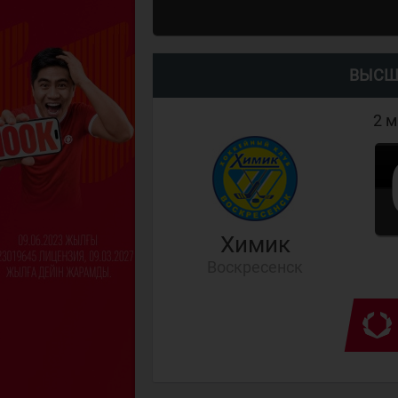
ВЫСШ
2 м
Химик
Воскресенск