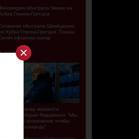
Финляндия обыграла Чехию на
Кубке Глинки-Гретцки
Словакия обыграла Швейцарию
на Кубке Глинки-Гретцки. Томаш
Селич оформил покер
5 АВГУСТА
Главный тренер женского
"Торпедо" Мария Федоренко: "Мы
делаем всё возможное, чтобы
сохранить команду"
"Кузнецкие Медведи" проиграли