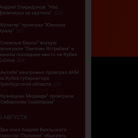
Андрей Спиридонов: "Нас
физически не хватило"
5
"Кулагер" проиграл "Южному
Уралу"
1
"Снежные Барсы" всухую
проиграли "Омским Ястребам" и
заняли последнее место на Кубке
G-Drive
4
"Актобе" разгромно проиграл АКМ
на Кубке губернатора
Оренбургской области
2
"Кузнецкие Медведи" проиграли
"Сибирским Снайперам"
6 АВГУСТА
Два очка Андрея Буяльского
помогли "Полонии" обыграть