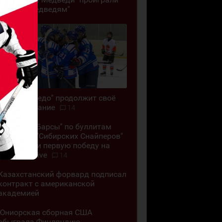
"Белым Медведям"
ЖХК "Торпедо" продолжит своё
существование
14
"Снежные Барсы" по буллитам
обыграли "Сибирских Снайперов"
и одержали первую победу на
Кубке G-Drive
14
Казахстанский форвард подписал
контракт с американской
академией
Юниорская сборная США
обыграла Финляндию