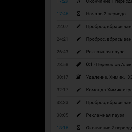
17:29
Окончание 1 период
17:46
Начало 2 периода
22:07
Проброс, вбрасыван
24:21
Проброс, вбрасыван
26:43
Рекламная пауза
28:58
0:1
- Перевалов Алек
30:17
Удаление. Химик. 3
32:17
Команда Химик игра
33:33
Проброс, вбрасыван
38:05
Рекламная пауза
18:16
Окончание 2 период