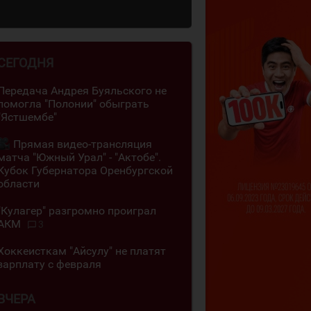
СЕГОДНЯ
Передача Андрея Буяльского не
помогла "Полонии" обыграть
"Ястшембе"
Прямая видео-трансляция
матча "Южный Урал" - "Актобе".
Кубок Губернатора Оренбургской
области
"Кулагер" разгромно проиграл
АКМ
3
Хоккеисткам "Айсулу" не платят
зарплату с февраля
ВЧЕРА