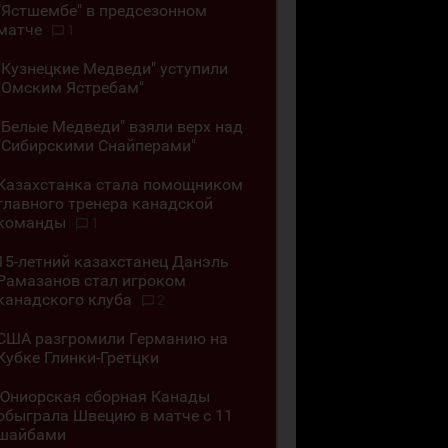
"Ястшембе" в предсезонном
матче
1
"Кузнецкие Медведи" уступили
"Омским Ястребам"
"Белые Медведи" взяли верх над
"Сибирскими Снайперами"
Казахстанка стала помощником
главного тренера канадской
команды
1
15-летний казахстанец Данэль
Рамазанов стал игроком
канадского клуба
2
США разгромили Германию на
Кубке Глинки-Гретцки
Юниорская сборная Канады
обыграла Швецию в матче с 11
шайбами