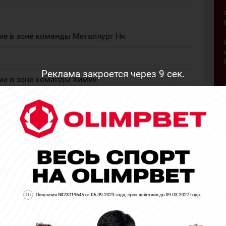
ие в зоне команды Металлург Нк
Реклама закроется через
8
сек.
ие в зоне команды Химик
ие в зоне команды Металлург Нк
ие в зоне команды Металлург Нк
аря на экстра-полевого игрока
В равенстве В пустые ворота.