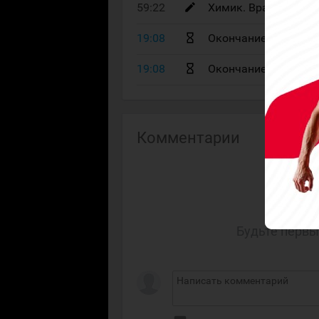
59:22
Химик. Вратарь в в
19:08
Окончание 3 период
19:08
Окончание игры
Комментарии
Будьте первы