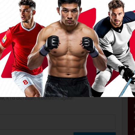
оротах
а
м, кто оставит комментарий!