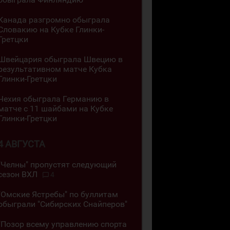
Канада разгромно обыграла
Словакию на Кубке Глинки-
Гретцки
Швейцария обыграла Швецию в
результативном матче Кубка
Глинки-Гретцки
Чехия обыграла Германию в
матче с 11 шайбами на Кубке
Глинки-Гретцки
4 АВГУСТА
"Челны" пропустят следующий
сезон ВХЛ
4
"Омские Ястребы" по буллитам
обыграли "Сибирских Снайперов"
"Позор всему управлению спорта