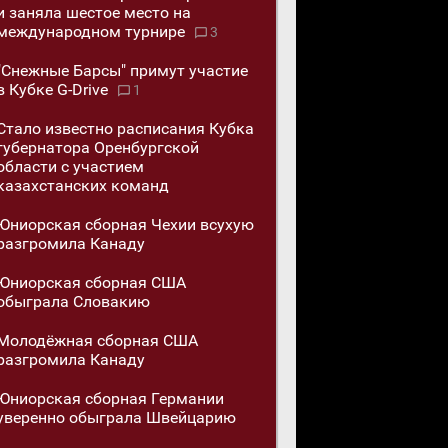
и заняла шестое место на
международном турнире
3
"Снежные Барсы" примут участие
в Кубке G-Drive
1
Стало известно расписания Кубка
губернатора Оренбургской
области с участием
казахстанских команд
Юниорская сборная Чехии всухую
разгромила Канаду
Юниорская сборная США
обыграла Словакию
Молодёжная сборная США
разгромила Канаду
Юниорская сборная Германии
уверенно обыграла Швейцарию