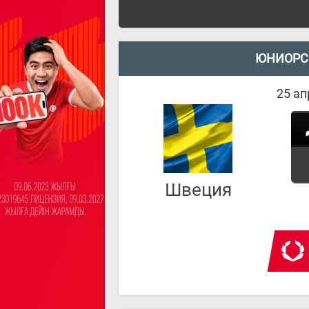
ЮНИОРС
25 ап
Швеция