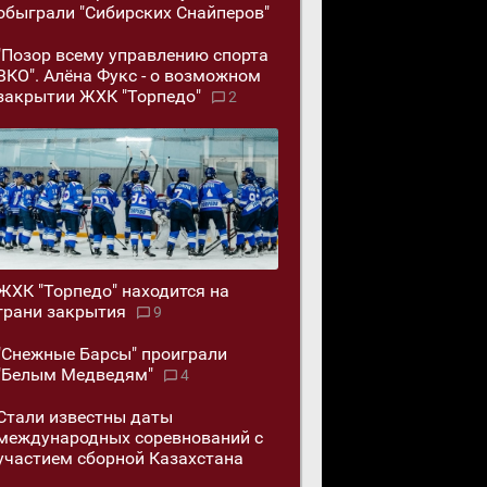
обыграли "Сибирских Снайперов"
"Позор всему управлению спорта
ВКО". Алёна Фукс - о возможном
закрытии ЖХК "Торпедо"
2
ЖХК "Торпедо" находится на
грани закрытия
9
"Снежные Барсы" проиграли
"Белым Медведям"
4
Стали известны даты
международных соревнований с
участием сборной Казахстана