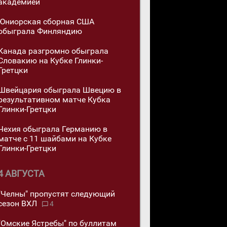
академией
Юниорская сборная США
обыграла Финляндию
Канада разгромно обыграла
Словакию на Кубке Глинки-
Гретцки
Швейцария обыграла Швецию в
результативном матче Кубка
Глинки-Гретцки
Чехия обыграла Германию в
матче с 11 шайбами на Кубке
Глинки-Гретцки
4 АВГУСТА
"Челны" пропустят следующий
сезон ВХЛ
4
"Омские Ястребы" по буллитам