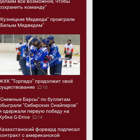
делаем всё возможное, чтобы
сохранить команду"
"Кузнецкие Медведи" проиграли
"Белым Медведям"
ЖХК "Торпедо" продолжит своё
существование
10
"Снежные Барсы" по буллитам
обыграли "Сибирских Снайперов"
и одержали первую победу на
Кубке G-Drive
14
Казахстанский форвард подписал
контракт с американской