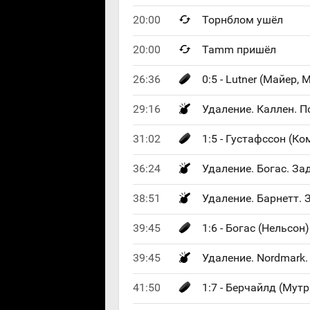
20:00
Торнблом ушёл
20:00
Tamm пришёл
26:36
0:5 - Lutner (Майер, M
29:16
Удаление. Каллен. П
31:02
1:5 - Густафссон (Ко
36:24
Удаление. Богас. З
38:51
Удаление. Барнетт. 
39:45
1:6 - Богас (Нельсон)
39:45
Удаление. Nordmark. 
41:50
1:7 - Берчайлд (Мутр