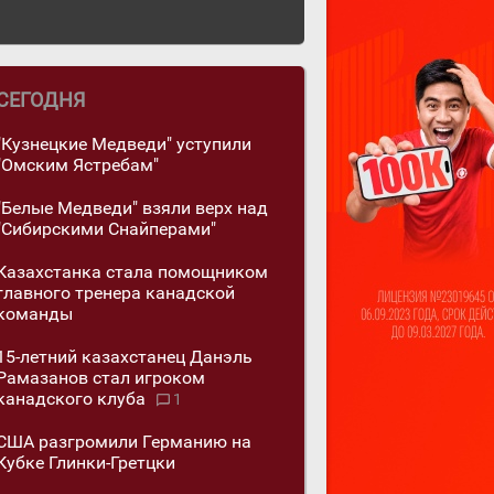
СЕГОДНЯ
"Кузнецкие Медведи" уступили
"Омским Ястребам"
"Белые Медведи" взяли верх над
"Сибирскими Снайперами"
Казахстанка стала помощником
главного тренера канадской
команды
15-летний казахстанец Данэль
Рамазанов стал игроком
канадского клуба
1
США разгромили Германию на
Кубке Глинки-Гретцки