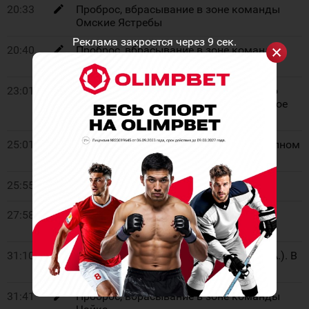
20:33
Проброс, вбрасывание в зоне команды
Омские Ястребы
Реклама закроется через
8
сек.
20:40
Проброс, вбрасывание в зоне команды
Омские Ястребы
23:01
Удаление. Омские Ястребы. 45 Кривко
Александр. 2 мин. Незаконное и опасное
снаряжение
25:01
Команда Омские Ястребы играет в полном
составе
25:55
Рекламная пауза
27:58
1:0
- Черночуб Павел (Малов Денис,
Моружов Даниил). В равенстве
31:10
1:1
- Мельников Ян (Скворцов Сергей А.). В
равенстве
31:41
Проброс, вбрасывание в зоне команды