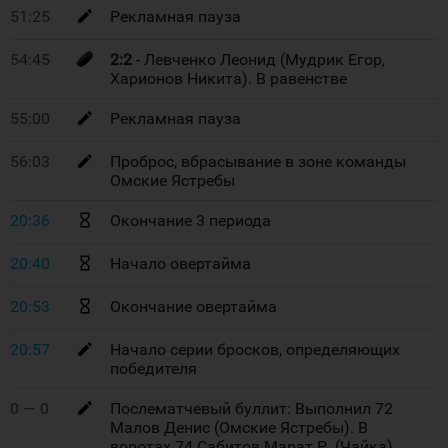
51:25
Рекламная пауза
54:45
2:2
- Левченко Леонид (Мудрик Егор,
Харионов Никита). В равенстве
55:00
Рекламная пауза
56:03
Проброс, вбрасывание в зоне команды
Омские Ястребы
20:36
Окончание 3 периода
20:40
Начало овертайма
20:53
Окончание овертайма
20:57
Начало серии бросков, определяющих
победителя
0 — 0
Послематчевый буллит: Выполнил 72
Малов Денис (Омские Ястребы). В
воротах 74 Сабитов Марат Р. (Чайка).