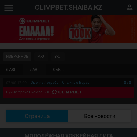
menu
perm_identity
OLIMPBET.SHAIBA.KZ
ИЗБРАННОЕ
МХЛ
ВХЛ
6 АВГ.
7 АВГ.
8 АВГ.
07/08 17:00
Омские Ястребы - Снежные Барсы
0
:
0
Букмекерская компания
Страница
Все новости
МОЛОДЁЖНАЯ ХОККЕЙНАЯ ЛИГА