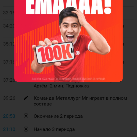
Торпедо
33:18
Рекламная пауза
34:20
Проброс, вбрасывание в зоне команды
Торпедо
35:13
Проброс, вбрасывание в зоне команды
Металлург Мг
37:16
Проброс, вбрасывание в зоне команды
Металлург Мг
37:26
Удаление. Металлург Мг. 72 Минулин
Артём. 2 мин. Подножка
39:26
Команда Металлург Мг играет в полном
составе
20:53
Окончание 2 периода
21:10
Начало 3 периода