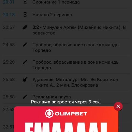
20:01
Окончание 1 периода
20:18
Начало 2 периода
20:57
0:2
- Минулин Артём (Михайлис Никита). В
равенстве
24:58
Проброс, вбрасывание в зоне команды
Торпедо
25:20
Проброс, вбрасывание в зоне команды
Торпедо
25:58
Удаление. Металлург Мг. 96 Коротков
Никита А.. 2 мин. Блокировка
25:58
Рекламная пауза
Реклама закроется через
8
сек.
27:58
Команда Металлург Мг играет в полном
составе
32:51
Проброс, вбрасывание в зоне команды