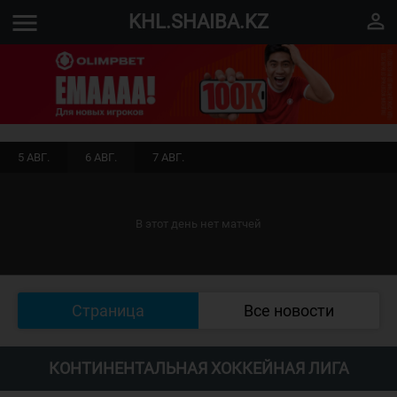
menu
perm_identity
KHL.SHAIBA.KZ
5 АВГ.
6 АВГ.
7 АВГ.
В этот день нет матчей
Страница
Все новости
КОНТИНЕНТАЛЬНАЯ ХОККЕЙНАЯ ЛИГА