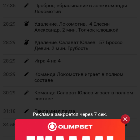
27:35
Проброс, вбрасывание в зоне команды
Локомотив
28:29
Удаление. Локомотив. 4 Елесин
Александр. 2 мин. Толчок клюшкой
28:29
Удаление. Салават Юлаев. 57 Броссо
Девин. 2 мин. Грубость
28:29
Игра 4 на 4
30:29
Команда Локомотив играет в полном
составе
30:29
Команда Салават Юлаев играет в полном
составе
31:18
Рекламная пауза
Реклама закроется через
7
сек.
34:55
Проброс, вбрасывание в зоне команды
Локомотив