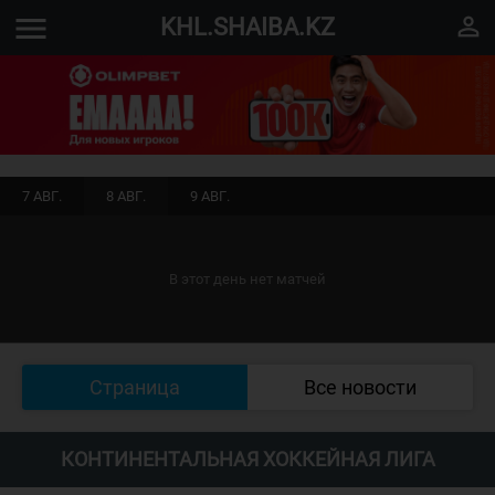
menu
perm_identity
KHL.SHAIBA.KZ
7 АВГ.
8 АВГ.
9 АВГ.
В этот день нет матчей
Страница
Все новости
КОНТИНЕНТАЛЬНАЯ ХОККЕЙНАЯ ЛИГА