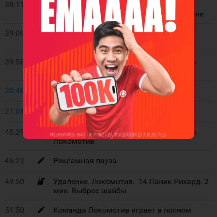
38:11
Положение «вне игры» у команды
Локомотив. Вбрасывание в средней зоне
39:09
1:0
- Фрэз Байрон (Радулов Александр,
Елесин Александр). В равенстве
39:58
Проброс, вбрасывание в зоне команды
Локомотив
20:46
Окончание 2 периода
21:04
Начало 3 периода
45:29
Проброс, вбрасывание в зоне команды
Локомотив
46:22
Рекламная пауза
49:50
Удаление. Локомотив. 14 Паник Рихард. 2
мин. Выброс шайбы
51:50
Команда Локомотив играет в полном