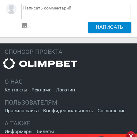
insert_photo
НАПИСАТЬ
СПОНСОР ПРОЕКТА
О НАС
Контакты
Реклама
Логотип
ПОЛЬЗОВАТЕЛЯМ
Правила сайта
Конфиденциальность
Соглашение
А ТАКЖЕ
Информеры
Билеты