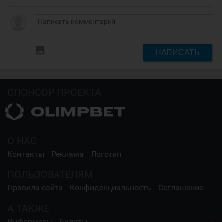
insert_photo
НАПИСАТЬ
СПОНСОР ПРОЕКТА
О НАС
Контакты
Реклама
Логотип
ПОЛЬЗОВАТЕЛЯМ
Правила сайта
Конфиденциальность
Соглашение
А ТАКЖЕ
Информеры
Билеты