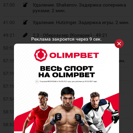
37:00
Удаление. Shakenov. Задержка соперника
руками. 2 мин.
41:00
Удаление. Hutzinger. Задержка игры. 2 мин.
49:21
2:3 - Оберхаузер (Коларик) - 49:21
Реклама закроется через
9
сек.
50:53
Удаление. Богс. Подножка. 2 мин.
57:19
Удаление. Дурглишвили. Грубость. 2 мин.
57:19
Удаление. Ван Ее. Грубость. 2 мин.
57:19
Хайтцманн ушёл
57:54
Хайтцманн пришёл
58:13
Хайтцманн ушёл
58:53
2:4 - Ибрагим - 58:53 ПВ