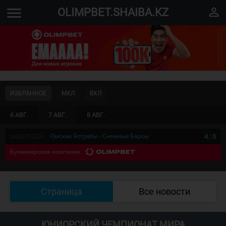
menu
perm_identity
OLIMPBET.SHAIBA.KZ
ИЗБРАННОЕ
МХЛ
ВХЛ
6 АВГ.
7 АВГ.
8 АВГ.
ЗАВЕРШЁН
Омские Ястребы - Снежные Барсы
4
:
0
Букмекерская компания
Страница
Все новости
ЮНИОРСКИЙ ЧЕМПИОНАТ МИРА