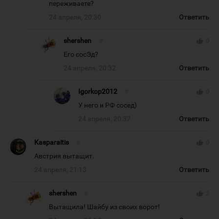
переживаете?
24 апреля, 20:30
Ответить
shershen
#
thumb_up
0
Его сосЭд?
24 апреля, 20:32
Ответить
Igorkop2012
#
thumb_up
0
У него и РФ сосед)
24 апреля, 20:37
Ответить
Kasparaitis
#
thumb_up
0
Австрия вытащит.
24 апреля, 21:13
Ответить
shershen
#
thumb_up
2
Вытащила! Шайбу из своих ворот!