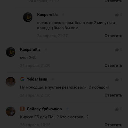
24 апреля, 21:17
Ответить
Kasparaitis
#
thumb_up
0
очень повезло вам. было еще 2 минуты и
крандец было бы вам.
24 апреля, 21:27
Ответить
Kasparaitis
#
thumb_up
0
счет 2-3.
24 апреля, 21:29
Ответить
Yeldar Issin
#
thumb_up
1
Ну молодцы, в пустые реализовали. С победой!
24 апреля, 21:36
Ответить
Сайлау Урбисинов
#
thumb_up
0
Киреев ГБ или ГМ...? Кто смотрел...?
25 апреля, 10:35
Ответить