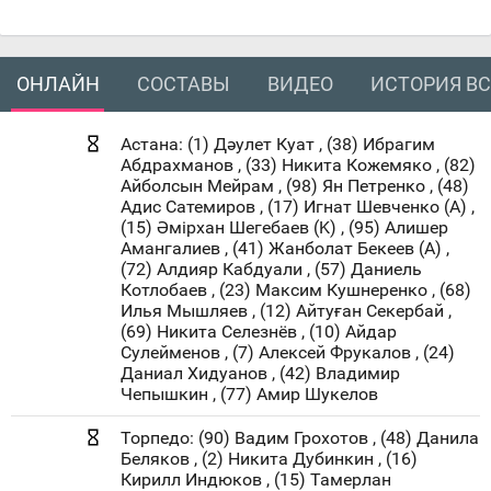
ОНЛАЙН
СОСТАВЫ
ВИДЕО
ИСТОРИЯ ВС
Астана: (1) Дәулет Куат , (38) Ибрагим
Абдрахманов , (33) Никита Кожемяко , (82)
Айболсын Мейрам , (98) Ян Петренко , (48)
Адис Сатемиров , (17) Игнат Шевченко (A) ,
(15) Әмірхан Шегебаев (K) , (95) Алишер
Амангалиев , (41) Жанболат Бекеев (A) ,
(72) Алдияр Кабдуали , (57) Даниель
Котлобаев , (23) Максим Кушнеренко , (68)
Илья Мышляев , (12) Айтуған Секербай ,
(69) Никита Селезнёв , (10) Айдар
Сулейменов , (7) Алексей Фрукалов , (24)
Даниал Хидуанов , (42) Владимир
Чепышкин , (77) Амир Шукелов
Торпедо: (90) Вадим Грохотов , (48) Данила
Беляков , (2) Никита Дубинкин , (16)
Кирилл Индюков , (15) Тамерлан