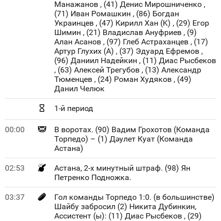
Манажанов , (41) Денис Мирошниченко ,
(71) Иван Ромашкин , (86) Богдан
Украинцев , (47) Кирилл Хан (K) , (29) Егор
Шимин , (21) Владислав Ануфриев , (9)
Алан Асанов , (97) Глеб Астраханцев , (17)
Артур Глухих (A) , (37) Эдуард Ефремов ,
(96) Даниил Надейкин , (11) Диас Рысбеков
, (63) Алексей Трегубов , (13) Александр
Тюменцев , (24) Роман Худяков , (49)
Данил Челюк
1-й период
00:00
В воротах. (90) Вадим Грохотов (Команда
Торпедо) – (1) Дәулет Куат (Команда
Астана)
02:53
Астана, 2-х минутный штраф. (98) Ян
Петренко Подножка.
03:37
Гол команды Торпедо 1:0. (в большинстве)
Шайбу забросил (2) Никита Дубинкин,
Ассистент (ы): (11) Диас Рысбеков , (29)