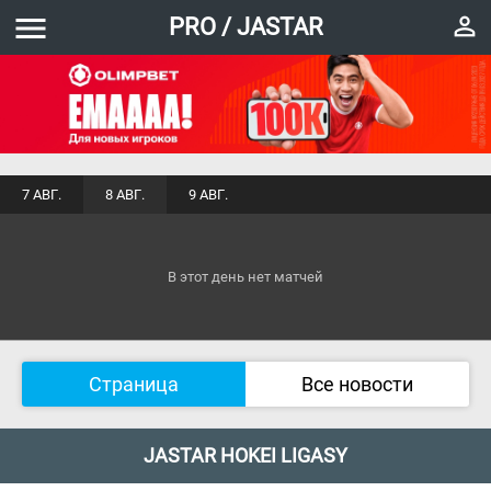
menu
perm_identity
PRO / JASTAR
7 АВГ.
8 АВГ.
9 АВГ.
В этот день нет матчей
Страница
Все новости
JASTAR HOKEI LIGASY