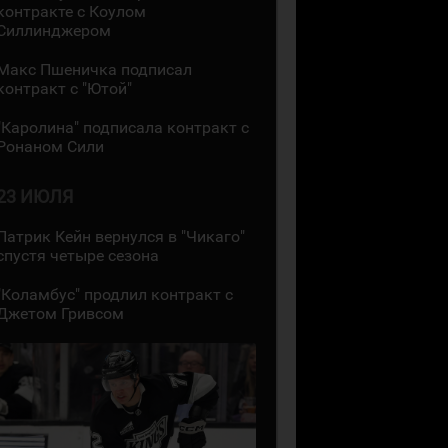
контракте с Коулом
Силлинджером
Макс Пшеничка подписал
контракт с "Ютой"
"Каролина" подписала контракт с
Ронаном Сили
23 ИЮЛЯ
Патрик Кейн вернулся в "Чикаго"
спустя четыре сезона
"Коламбус" продлил контракт с
Джетом Гривсом