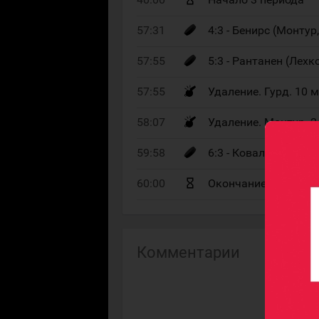
57:31
4:3 - Бенирс (Монтур
57:55
5:3 - Рантанен (Лехк
57:55
Удаление. Гурд. 10 м
58:07
Удаление. Монтур. 2
59:58
6:3 - Коваленко (Ми
60:00
Окончание 3 период
Комментарии