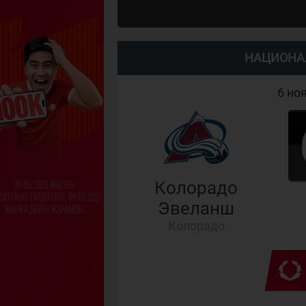
НАЦИОНА
6 но
Колорадо
Эвеланш
Колорадо