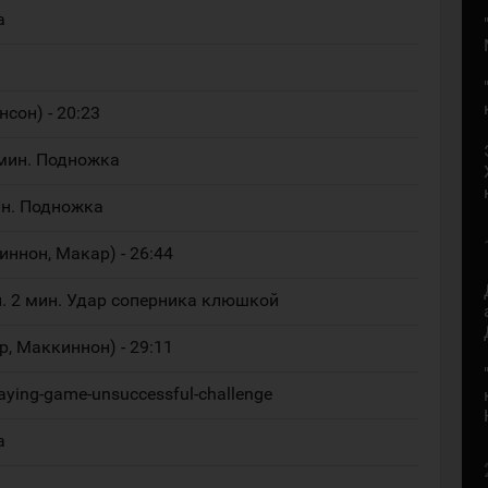
а
нсон) - 20:23
 мин. Подножка
ин. Подножка
иннон, Макар) - 26:44
н. 2 мин. Удар соперника клюшкой
р, Маккиннон) - 29:11
aying-game-unsuccessful-challenge
а