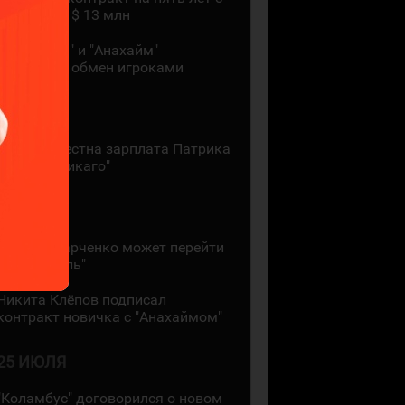
зарплатой $ 13 млн
"Монреаль" и "Анахайм"
произвели обмен игроками
27 ИЮЛЯ
Стала известна зарплата Патрика
Кейна в "Чикаго"
26 ИЮЛЯ
Кирилл Марченко может перейти
в "Монреаль"
Никита Клёпов подписал
контракт новичка с "Анахаймом"
25 ИЮЛЯ
"Коламбус" договорился о новом