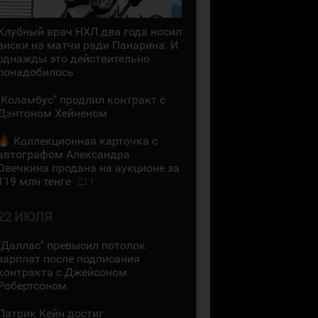
Клубный врач НХЛ два года носил
виски на матчи ради Панарина. И
однажды это действительно
понадобилось
"Коламбус" продлил контракт с
Дэнтоном Хейненом
Коллекционная карточка с
автографом Александра
Овечкина продана на аукционе за
119 млн тенге
1
22 ИЮЛЯ
"Даллас" превысил потолок
зарплат после подписания
контракта с Джейсоном
Робертсоном
Патрик Кейн достиг