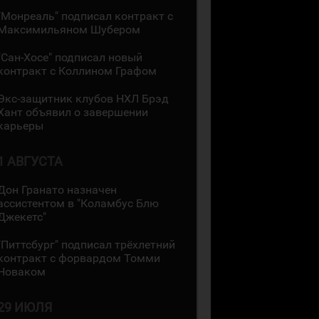
"Монреаль" подписал контракт с
Максимильяном Шубером
"Сан-Хосе" подписал новый
контракт с Коллином Графом
Экс-защитник клубов НХЛ Брэд
Хант объявил о завершении
карьеры
1 АВГУСТА
Дон Гранато назначен
ассистентом в "Коламбус Блю
Джекетс"
"Питтсбург" подписал трёхлетний
контракт с форвардом Томми
Новаком
29 ИЮЛЯ