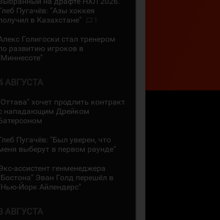
Выбранный на драфте НХЛ 2026.
Глеб Пугачёв: "Азы хоккея
получил в Казахстане"
1
Алекс Голигоски стал тренером
по развитию игроков в
"Миннесоте"
4 АВГУСТА
"Оттава" хочет продлить контракт
с нападающим Дрейком
Батерсоном
Глеб Пугачёв: "Был уверен, что
меня выберут в первом раунде"
Экс-ассистент генменеджера
"Бостона" Эван Голд перешёл в
"Нью-Йорк Айлендерс"
3 АВГУСТА