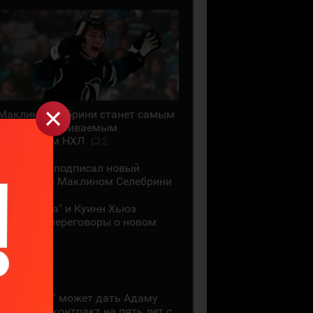
Маклин Селебрини станет самым
высокооплачиваемым
хоккеистом НХЛ
2
"Сан-Хосе" подписал новый
контракт с Маклином Селебрини
"Миннесота" и Куинн Хьюз
проведут переговоры о новом
контракте
28 ИЮЛЯ
"Коламбус" может дать Адаму
Фантилли контракт на пять лет с