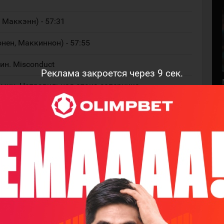
, Маккэнн) - 57:31
онен, Маккиннон) - 57:55
ин. Misconduct
Реклама закроется через
8
сек.
 мин. Неправильная атака соперника
ттельштадт, Мэнсон) - 59:58
а