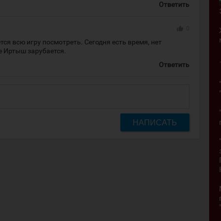
Ответить
thumb_up
0
тся всю игру посмотреть. Сегодня есть время, нет
е Иртыш зарубается.
Ответить
НАПИСАТЬ