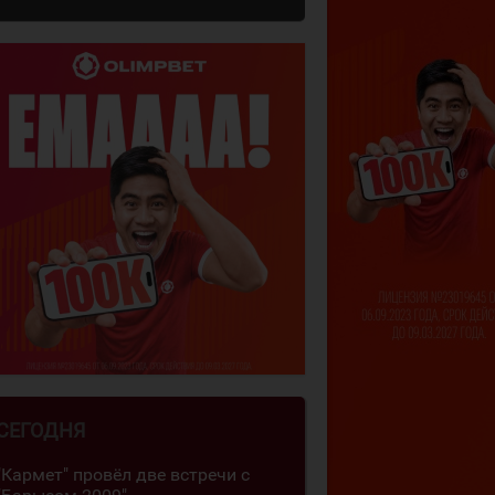
СЕГОДНЯ
"Кармет" провёл две встречи с