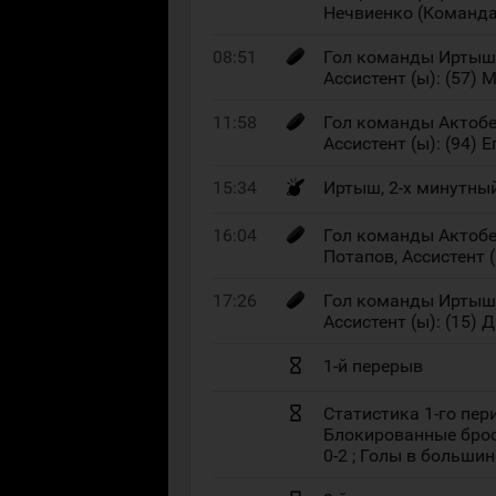
Нечвиенко (Команд
08:51
Гол команды Иртыш 0
Ассистент (ы): (57) 
11:58
Гол команды Актобе 
Ассистент (ы): (94) 
15:34
Иртыш, 2-х минутны
16:04
Гол команды Актобе 
Потапов, Ассистент (
17:26
Гол команды Иртыш 
Ассистент (ы): (15)
1-й перерыв
Статистика 1-го перио
Блокированные броск
0-2 ; Голы в большинс