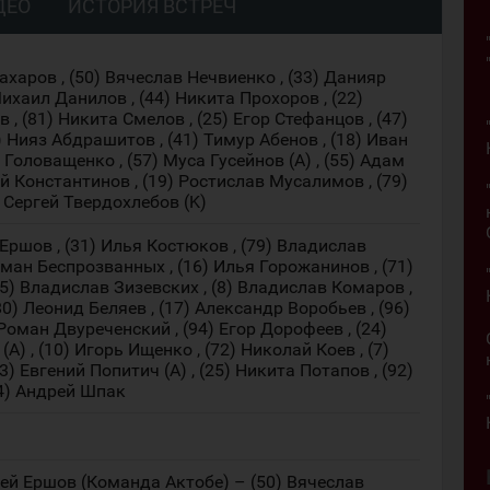
ДЕО
ИСТОРИЯ ВСТРЕЧ
ахаров , (50) Вячеслав Нечвиенко , (33) Данияр
Михаил Данилов , (44) Никита Прохоров , (22)
, (81) Никита Смелов , (25) Егор Стефанцов , (47)
 Нияз Абдрашитов , (41) Тимур Абенов , (18) Иван
 Головащенко , (57) Муса Гусейнов (A) , (55) Адам
й Константинов , (19) Ростислав Мусалимов , (79)
) Сергей Твердохлебов (K)
Ершов , (31) Илья Костюков , (79) Владислав
ерман Беспрозванных , (16) Илья Горожанинов , (71)
5) Владислав Зизевских , (8) Владислав Комаров ,
(80) Леонид Беляев , (17) Александр Воробьев , (96)
 Роман Двуреченский , (94) Егор Дорофеев , (24)
) , (10) Игорь Ищенко , (72) Николай Коев , (7)
) Евгений Попитич (A) , (25) Никита Потапов , (92)
14) Андрей Шпак
вей Ершов (Команда Актобе) – (50) Вячеслав