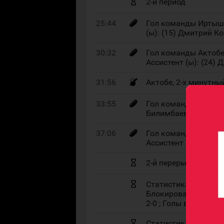
2-й период
25:44
Гол команды Иртыш 2
(ы): (15) Дмитрий К
30:32
Гол команды Актобе 
Ассистент (ы): (24)
31:56
Актобе, 2-х минутны
33:55
Гол команды Иртыш 
Билимбаев, Ассистен
37:06
Гол команды Актобе 
Ассистент (ы): (8) 
2-й перерыв
Статистика 2-го перио
Блокированные броск
2-0 ; Голы в большинс
Статистика после 2-х 