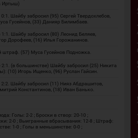
а Иртыш)
:1. Шайбу забросил (95) Сергей Твердохлебов,
Муса Гусейнов, (33) Данияр Билимбаев.
1:1. Шайбу забросил (80) Леонид Беляев,
Егор Дорофеев, (16) Илья Горожанинов.
й штраф. (57) Муса Гусейнов Подножка.
2:1. (в большинстве) Шайбу забросил (25) Никита
ы): (10) Игорь Ищенко, (96) Руслан Гайсин.
2:2. Шайбу забросил (11) Нияз Абдрашитов,
 Дмитрий Константинов, (18) Иван Банько.
да: Голы: 2-2 ; Броски в створ: 20-10 ;
и: 2-0 ; Выигранные вбрасывания: 12-8 ; Штраф:
тве: 1-0 ; Голы в меньшинстве: 0-0 ;