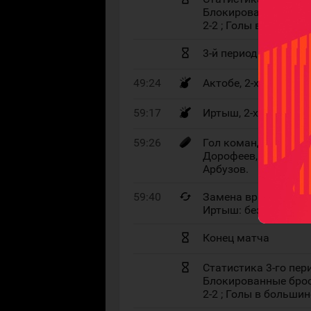
Блокированные броск
2-2 ; Голы в большинс
3-й период
49:24
Актобе, 2-х минутн
59:17
Иртыш, 2-х минутны
59:26
Гол команды Актобе 
Дорофеев, Ассистент
Арбузов.
59:40
Замена вратаря. Ко
Иртыш: без вратаря.
Конец матча
Статистика 3-го перио
Блокированные броск
2-2 ; Голы в большинс