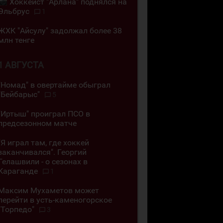
Хоккеист "Арлана" поднялся на
Эльбрус
1
ЖХК "Айсулу" задолжал более 38
млн тенге
1 АВГУСТА
"Номад" в овертайме обыграл
"Бейбарыс"
5
"Иртыш" проиграл ПСО в
предсезонном матче
"Я играл там, где хоккей
заканчивался". Георгий
Гелашвили - о сезонах в
Караганде
1
Максим Мухаметов может
перейти в усть-каменогорское
"Торпедо"
3