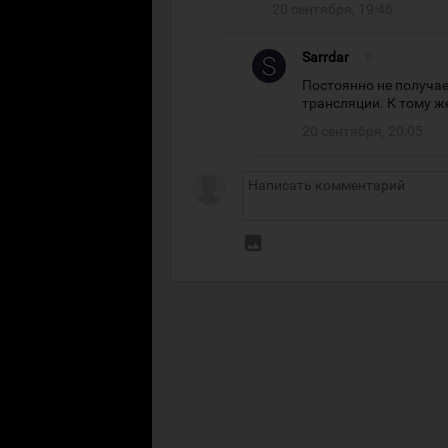
20 сентября, 19:46
Sarrdar
#
Постоянно не получае
трансляции. К тому ж
20 сентября, 20:05
insert_photo