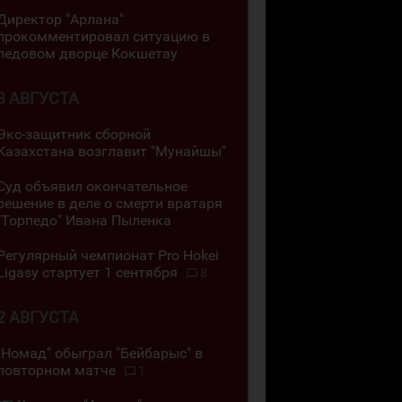
Директор "Арлана"
прокомментировал ситуацию в
ледовом дворце Кокшетау
3 АВГУСТА
Экс-защитник сборной
Казахстана возглавит "Мунайшы"
Суд объявил окончательное
решение в деле о смерти вратаря
"Торпедо" Ивана Пыленка
Регулярный чемпионат Pro Hokei
Ligasy стартует 1 сентября
8
2 АВГУСТА
"Номад" обыграл "Бейбарыс" в
повторном матче
1