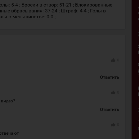
лы: 5-4 ; Броски в створ: 51-21 ; Блокированные
нные вбрасывания: 37-24 ; Штраф: 4-4 ; Голы в
олы в меньшинстве: 0-0 ;
thumb_up
0
Ответить
thumb_up
0
 видео?
Ответить
thumb_up
0
 отвечают