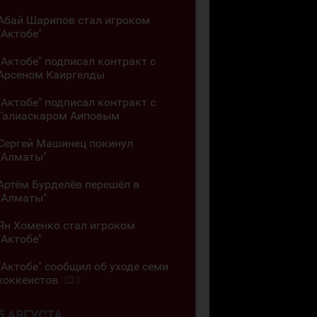
Абай Шарипов стал игроком
"Актобе"
"Актобе" подписал контракт с
Арсеном Каиргелды
"Актобе" подписал контракт с
Галиаскаром Аиповым
Сергей Машинец покинул
"Алматы"
Артём Бурделёв перешёл в
"Алматы"
Ян Хоменко стал игроком
"Актобе"
"Актобе" сообщил об уходе семи
хоккеистов
2
5 АВГУСТА