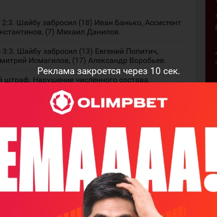
:3. Шайбу забросил (18) Иван Банько, Ассистент
онстантинов, (7) Михаил Данилов.
3:3. Шайбу забросил (13) Евгений Попитич,
 Дмитрий Исмагилов, (17) Александр Воробьев.
Реклама закроется через
9
сек.
й штраф. Нарушение численного состава.
3:4. (в большинстве) Шайбу забросил (33) Данияр
т (ы): (18) Иван Банько, (11) Нияз Абдрашитов.
4:4. Шайбу забросил (7) Вадим Митряков,
Владислав Комаров, (25) Никита Потапов.
да: Голы: 2-2 ; Броски в створ: 13-6 ;
и: 3-1 ; Выигранные вбрасывания: 15-8 ; Штраф:
тве: 0-1 ; Голы в меньшинстве: 0-0 ;
периодов: Голы: 4-4 ; Броски в створ: 33-16 ;