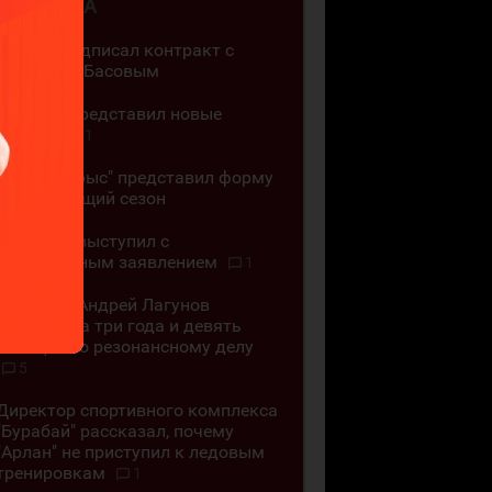
4 АВГУСТА
"Арлан" подписал контракт с
Кириллом Басовым
"Горняк" представил новые
джерси
1
"Бейбарыс" представил форму
на следующий сезон
"Алматы" выступил с
официальным заявлением
1
Хоккеист Андрей Лагунов
осуждён на три года и девять
месяцев по резонансному делу
5
Директор спортивного комплекса
"Бурабай" рассказал, почему
"Арлан" не приступил к ледовым
тренировкам
1