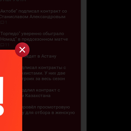
"Актобе" подписал контракт со
Станиславом Александровым
1
"Торпедо" уверенно обыграло
"Номад" в предсезонном матче
11
"Арлан" переедет в Астану
"Арлан" подписал контракты с
тремя хоккеистами. У них две
шайбы на троих за весь сезон
"Арлан" продлил контракт с
чемпионом Казахстана
"Алматы" провёл просмотровую
тренировку для отбора в женскую
команду