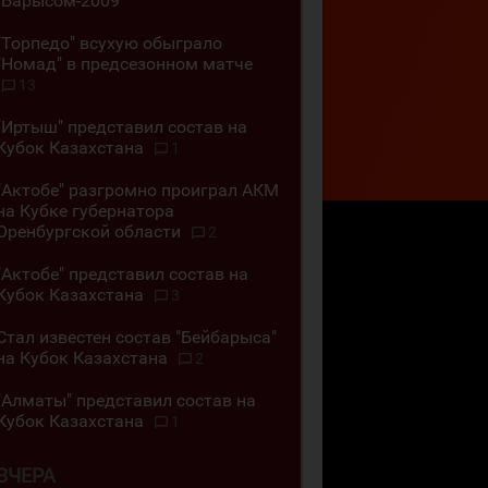
"Барысом-2009"
"Торпедо" всухую обыграло
"Номад" в предсезонном матче
13
"Иртыш" представил состав на
Кубок Казахстана
1
"Актобе" разгромно проиграл АКМ
на Кубке губернатора
Оренбургской области
2
"Актобе" представил состав на
Кубок Казахстана
3
Стал известен состав "Бейбарыса"
на Кубок Казахстана
2
"Алматы" представил состав на
Кубок Казахстана
1
ВЧЕРА