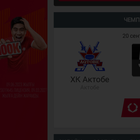
ЧЕМП
20 сен
ХК Актобе
Актобе