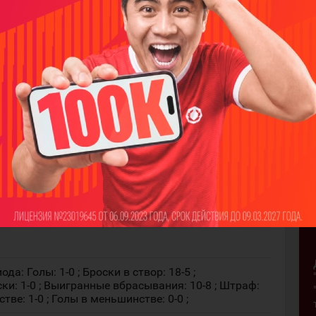
и: 5-1 ; Выигранные вбрасывания: 27-16 ; Штраф:
тве: 1-1 ; Голы в меньшинстве: 0-0 ;
ый штраф. (25) Никита Потапов Задержка клюшкой.
й штраф. (18) Иван Банько Выброс шайбы.
5:4. (в большинстве) Шайбу забросил (94) Егор
 (ы): (25) Никита Потапов, (79) Владислав
манда Актобе: (90) Матвей Ершов. Команда
да: Голы: 1-0 ; Броски в створ: 18-5 ;
и: 1-0 ; Выигранные вбрасывания: 10-8 ; Штраф:
тве: 1-0 ; Голы в меньшинстве: 0-0 ;