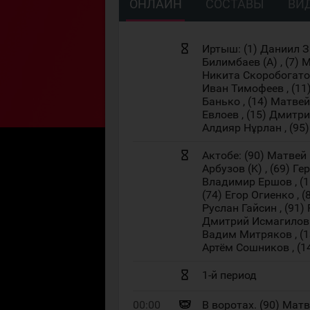
ОНЛАЙН
СОСТАВЫ
ВИ
Иртыш: (1) Даниил З
Билимбаев (A) , (7) 
Никита Скоробогатов 
Иван Тимофеев , (11)
Банько , (14) Матвей
Евлоев , (15) Дмитри
Алдияр Нұрлан , (95
Актобе: (90) Матвей 
Арбузов (K) , (69) Г
Владимир Ершов , (1
(74) Егор Огиенко , 
Руслан Гайсин , (91)
Дмитрий Исмагилов (A
Вадим Митряков , (13
Артём Сошников , (
1-й период
00:00
В воротах. (90) Мат