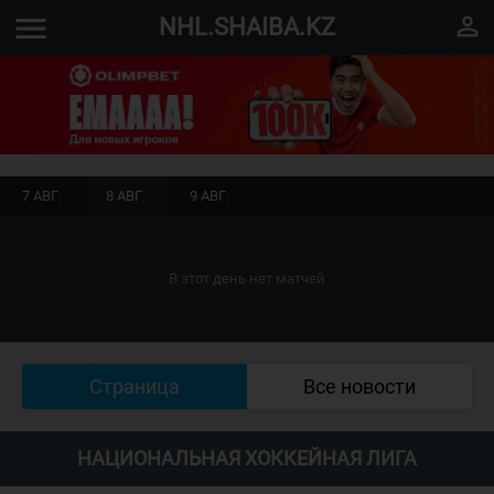
menu
perm_identity
NHL.SHAIBA.KZ
7 АВГ.
8 АВГ.
9 АВГ.
В этот день нет матчей
Страница
Все новости
НАЦИОНАЛЬНАЯ ХОККЕЙНАЯ ЛИГА