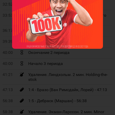
32:52
1:1 - Гики (Заха, Пастрняк) - 32:52
33:53
Удаление. 2 мин. Нарушение численного
состава
36:17
1:2 - Лорей (Уозерспун, Заха) - 36:17
39:39
1:3 - Карло (Койл, Фредерик) - 39:39
40:00
Окончание 2 периода
40:00
Начало 3 периода
41:21
Удаление. Линдхольм. 2 мин. Holding-the-
stick
47:13
1:4 - Бразо (Ван Римсдайк, Лорей) - 47:13
56:38
1:5 - Дебраск (Маршан) - 56:38
58:38
Удаление. Экман-Ларссон. 2 мин. Minor