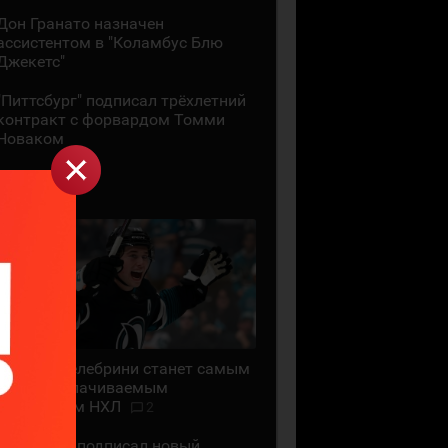
Дон Гранато назначен
ассистентом в "Коламбус Блю
Джекетс"
"Питтсбург" подписал трёхлетний
контракт с форвардом Томми
Новаком
29 ИЮЛЯ
Маклин Селебрини станет самым
высокооплачиваемым
хоккеистом НХЛ
2
"Сан-Хосе" подписал новый