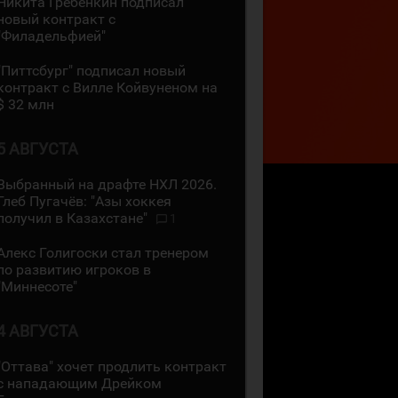
Никита Гребёнкин подписал
новый контракт с
"Филадельфией"
"Питтсбург" подписал новый
контракт с Вилле Койвуненом на
$ 32 млн
5 АВГУСТА
Выбранный на драфте НХЛ 2026.
Глеб Пугачёв: "Азы хоккея
получил в Казахстане"
1
Алекс Голигоски стал тренером
по развитию игроков в
"Миннесоте"
4 АВГУСТА
"Оттава" хочет продлить контракт
с нападающим Дрейком