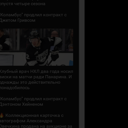
спустя четыре сезона
"Коламбус" продлил контракт с
Джетом Гривсом
Клубный врач НХЛ два года носил
виски на матчи ради Панарина. И
однажды это действительно
понадобилось
"Коламбус" продлил контракт с
Дэнтоном Хейненом
Коллекционная карточка с
автографом Александра
Овечкина продана на аукционе за