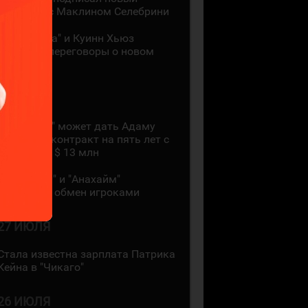
контракт с Маклином Селебрини
"Миннесота" и Куинн Хьюз
проведут переговоры о новом
контракте
28 ИЮЛЯ
"Коламбус" может дать Адаму
Фантилли контракт на пять лет с
зарплатой $ 13 млн
"Монреаль" и "Анахайм"
произвели обмен игроками
27 ИЮЛЯ
Стала известна зарплата Патрика
Кейна в "Чикаго"
26 ИЮЛЯ