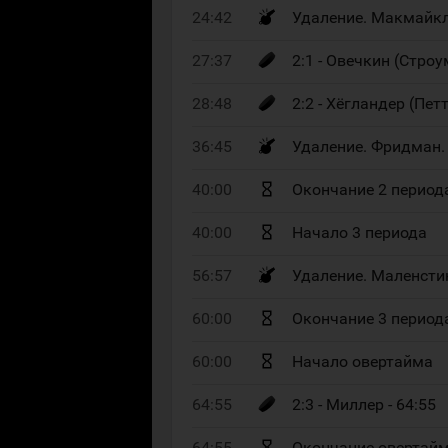
24:42
Удаление. Макмайкл
27:37
2:1 - Овечкин (Строу
28:48
2:2 - Хёгландер (Петт
36:45
Удаление. Фридман.
40:00
Окончание 2 период
40:00
Начало 3 периода
56:57
Удаление. Маленсти
60:00
Окончание 3 период
60:00
Начало овертайма
64:55
2:3 - Миллер - 64:55
64:55
Окончание овертай