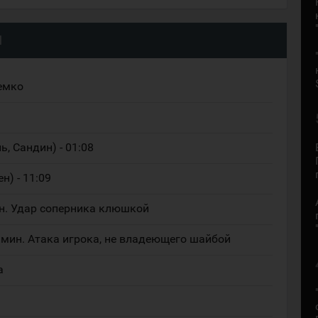
Ч
Демко
ь, Сандин) - 01:08
н) - 11:09
ин. Удар соперника клюшкой
 мин. Атака игрока, не владеющего шайбой
а