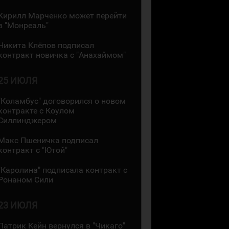
Кирилл Марченко может перейти
в "Монреаль"
Никита Клёпов подписал
контракт новичка с "Анахаймом"
25 ИЮЛЯ
"Коламбус" договорился о новом
контракте с Коулом
Силлинджером
Макс Пшеничка подписал
контракт с "Ютой"
"Каролина" подписала контракт с
Ронаном Сили
23 ИЮЛЯ
Патрик Кейн вернулся в "Чикаго"