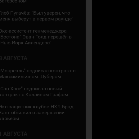
Батерсоном
Глеб Пугачёв: "Был уверен, что
меня выберут в первом раунде"
Экс-ассистент генменеджера
"Бостона" Эван Голд перешёл в
"Нью-Йорк Айлендерс"
3 АВГУСТА
"Монреаль" подписал контракт с
Максимильяном Шубером
"Сан-Хосе" подписал новый
контракт с Коллином Графом
Экс-защитник клубов НХЛ Брэд
Хант объявил о завершении
карьеры
1 АВГУСТА