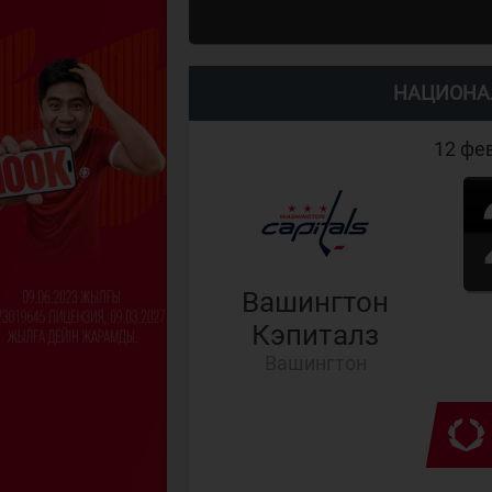
НАЦИОНА
12 фев
Вашингтон
Кэпиталз
Вашингтон