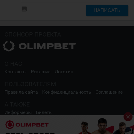
insert_photo
НАПИСАТЬ
СПОНСОР ПРОЕКТА
О НАС
Контакты
Реклама
Логотип
ПОЛЬЗОВАТЕЛЯМ
Правила сайта
Конфиденциальность
Соглашение
А ТАКЖЕ
Информеры
Билеты
СОЦИАЛЬНЫЕ СЕТИ