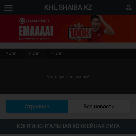
menu
perm_identity
KHL.SHAIBA.KZ
7 АВГ.
8 АВГ.
9 АВГ.
В этот день нет матчей
Страница
Все новости
КОНТИНЕНТАЛЬНАЯ ХОККЕЙНАЯ ЛИГА